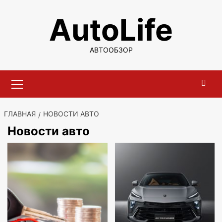
Перейти
AutoLife
к
содержимому
АВТООБЗОР
Основное
меню
ГЛАВНАЯ
НОВОСТИ АВТО
Новости авто