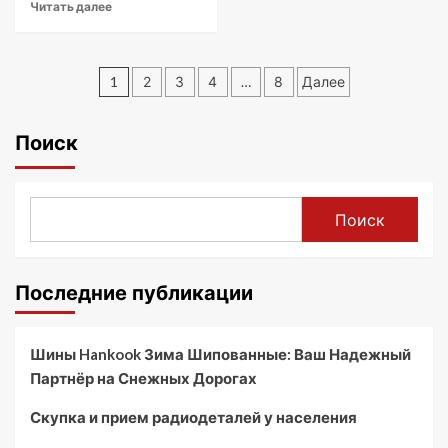
Читать далее
Пагинация
1
2
3
4
…
8
Далее
записей
Поиск
Поиск
Последние публикации
Шины Hankook Зима Шипованные: Ваш Надежный
Партнёр на Снежных Дорогах
Скупка и прием радиодеталей у населения