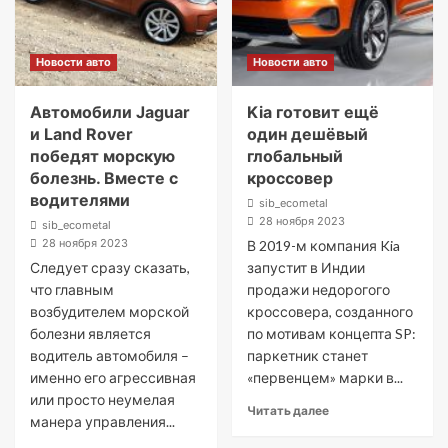
Новости авто
Новости авто
Автомобили Jaguar
Kia готовит ещё
и Land Rover
один дешёвый
победят морскую
глобальный
болезнь. Вместе с
кроссовер
водителями
sib_ecometal
28 ноября 2023
sib_ecometal
28 ноября 2023
В 2019-м компания Kia
Следует сразу сказать,
запустит в Индии
что главным
продажи недорогого
возбудителем морской
кроссовера, созданного
болезни является
по мотивам концепта SP:
водитель автомобиля –
паркетник станет
именно его агрессивная
«первенцем» марки в...
или просто неумелая
Читать далее
манера управления...