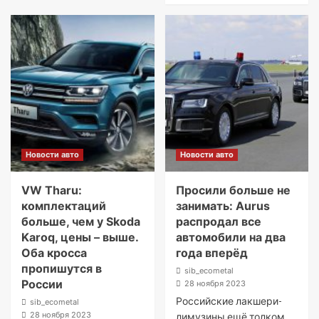
Новости авто
Новости авто
VW Tharu:
Просили больше не
комплектаций
занимать: Aurus
больше, чем у Skoda
распродал все
Karoq, цены – выше.
автомобили на два
Оба кросса
года вперёд
пропишутся в
sib_ecometal
России
28 ноября 2023
Российские лакшери-
sib_ecometal
28 ноября 2023
лимузины ещё толком