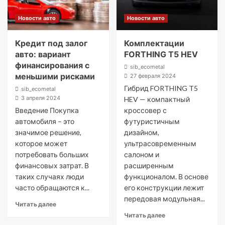
Новости авто
Новости авто
Кредит под залог
Комплектации
авто: вариант
FORTHING T5 HEV
финансирования с
sib_ecometal
меньшими рисками
27 февраля 2024
Гибрид FORTHING T5
sib_ecometal
3 апреля 2024
HEV — компактный
Введение Покупка
кроссовер с
автомобиля – это
футуристичным
значимое решение,
дизайном,
которое может
ультрасовременным
потребовать больших
салоном и
финансовых затрат. В
расширенным
таких случаях люди
функционалом. В основе
часто обращаются к...
его конструкции лежит
передовая модульная...
Читать далее
Читать далее