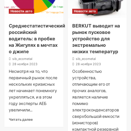
Новости авто
Новости авто
Среднестатистический
BERKUT выводит на
российский
рынок пусковое
водитель: в пробке
устройство для
на Жигулях в мечтах
экстремально
о джипе
низких температур
sib_ecometal
sib_ecometal
28 ноября 2023
28 ноября 2023
Несмотря на то, что
Особенностью
первичный рынок после
устройства,
нескольких кризисных
отличающим его от
лет начинает понемногу
прочих аналогов,
укрепляться, и в этом
является наличие
году эксперты АЕБ
помимо
увеличили...
электроконденсаторов
сверхбольшой емкости
Читать далее
(ионисторов)
компактной резервной