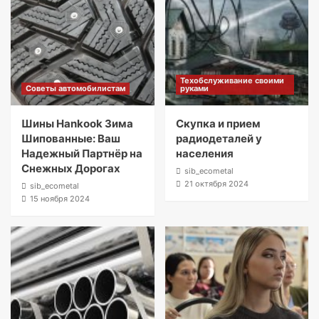
Техобслуживание своими
Советы автомобилистам
руками
Шины Hankook Зима
Скупка и прием
Шипованные: Ваш
радиодеталей у
Надежный Партнёр на
населения
Снежных Дорогах
sib_ecometal
21 октября 2024
sib_ecometal
15 ноября 2024