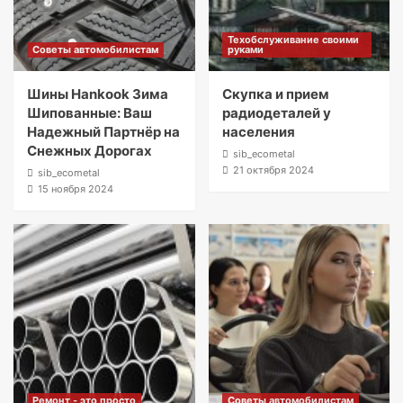
Техобслуживание своими
Советы автомобилистам
руками
Шины Hankook Зима
Скупка и прием
Шипованные: Ваш
радиодеталей у
Надежный Партнёр на
населения
Снежных Дорогах
sib_ecometal
21 октября 2024
sib_ecometal
15 ноября 2024
Ремонт - это просто
Советы автомобилистам