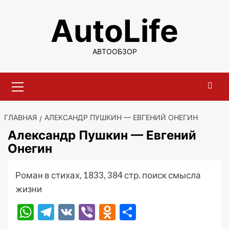
Перейти
AutoLife
к
содержимому
АВТООБЗОР
Основное
меню
ГЛАВНАЯ
АЛЕКСАНДР ПУШКИН — ЕВГЕНИЙ ОНЕГИН
Александр Пушкин — Евгений
Онегин
Роман в стихах, 1833, 384 стр. поиск смысла
жизни
WhatsApp
Telegram
VK
Viber
Odnoklassniki
Отправить