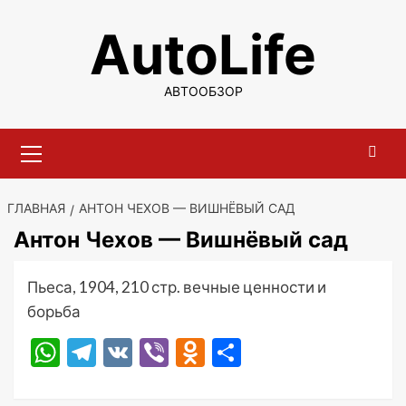
Перейти
AutoLife
к
содержимому
АВТООБЗОР
Основное
меню
ГЛАВНАЯ
АНТОН ЧЕХОВ — ВИШНЁВЫЙ САД
Антон Чехов — Вишнёвый сад
Пьеса, 1904, 210 стр. вечные ценности и
борьба
WhatsApp
Telegram
VK
Viber
Odnoklassniki
Отправить