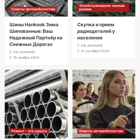
Техобслуживание своими
Советы автомобилистам
руками
Шины Hankook Зима
Скупка и прием
Шипованные: Ваш
радиодеталей у
Надежный Партнёр на
населения
Снежных Дорогах
sib_ecometal
21 октября 2024
sib_ecometal
15 ноября 2024
Ремонт - это просто
Советы автомобилистам