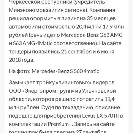
Черкесской республики (учредитель –
Минэкономразвития региона). Компания
решила оформить в лизинг на 35 месяцев
автомобили стоимостью 20,4 млн и 17,9 млн
рублей (речь идёт о Mercedes-Benz G63 AMG
и S63 AMG 4Matic соответственно). На сайте
тендеры появились 21 сентября и 6 июня
2018 года.
На фото: Mercedes-Benz S 560 4matic
Замыкает тройку «лизинговых» лидеров
ООО «Энергопром групп» из Ульяновской
области, которое решило потратить 11,4
млн рублей. Судя по техзаданию, описание
подошло для приобретения Lexus LX 570 III в
комплектации Premium+. Запись на сайте
госзакупок была сделана 27 сентября.