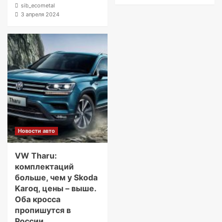
sib_ecometal
3 апреля 2024
Новости авто
VW Tharu:
комплектаций
больше, чем у Skoda
Karoq, цены – выше.
Оба кросса
пропишутся в
России