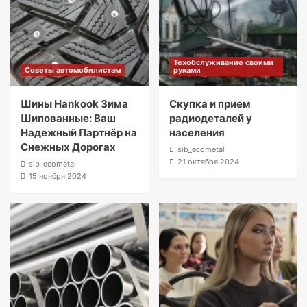
Техобслуживание своими
Советы автомобилистам
руками
Шины Hankook Зима
Скупка и прием
Шипованные: Ваш
радиодеталей у
Надежный Партнёр на
населения
Снежных Дорогах
sib_ecometal
21 октября 2024
sib_ecometal
15 ноября 2024