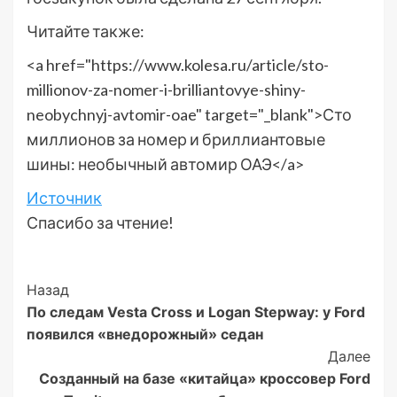
Читайте также:
<a href="https://www.kolesa.ru/article/sto-
millionov-za-nomer-i-brilliantovye-shiny-
neobychnyj-avtomir-oae" target="_blank">Сто
миллионов за номер и бриллиантовые
шины: необычный автомир ОАЭ</a>
Источник
Спасибо за чтение!
Post
Назад
По следам Vesta Cross и Logan Stepway: у Ford
Navigation
появился «внедорожный» седан
Далее
Созданный на базе «китайца» кроссовер Ford