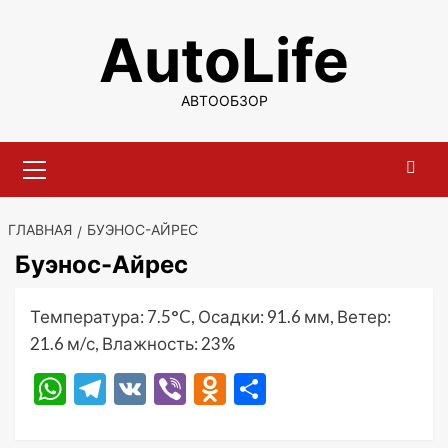
Перейти
AutoLife
к
содержимому
АВТООБЗОР
Основное
меню
ГЛАВНАЯ
БУЭНОС-АЙРЕС
Буэнос-Айрес
Температура: 7.5°C, Осадки: 91.6 мм, Ветер:
21.6 м/с, Влажность: 23%
WhatsApp
Telegram
VK
Viber
Odnoklassniki
Отправить