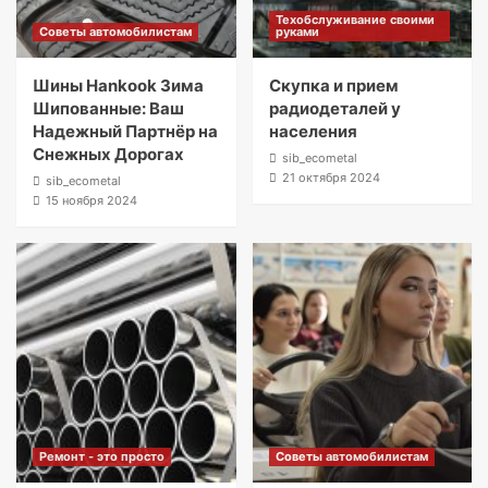
Техобслуживание своими
Советы автомобилистам
руками
Шины Hankook Зима
Скупка и прием
Шипованные: Ваш
радиодеталей у
Надежный Партнёр на
населения
Снежных Дорогах
sib_ecometal
21 октября 2024
sib_ecometal
15 ноября 2024
Ремонт - это просто
Советы автомобилистам