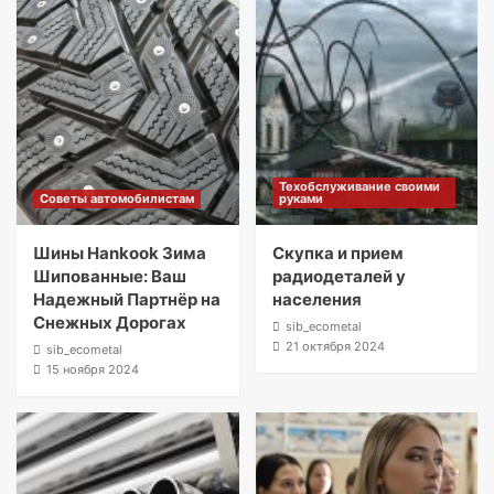
Техобслуживание своими
Советы автомобилистам
руками
Шины Hankook Зима
Скупка и прием
Шипованные: Ваш
радиодеталей у
Надежный Партнёр на
населения
Снежных Дорогах
sib_ecometal
21 октября 2024
sib_ecometal
15 ноября 2024