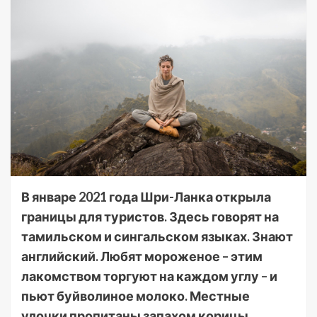
В январе 2021 года Шри-Ланка открыла
границы для туристов. Здесь говорят на
тамильском и сингальском языках. Знают
английский. Любят мороженое – этим
лакомством торгуют на каждом углу – и
пьют буйволиное молоко. Местные
улочки пропитаны запахом корицы.