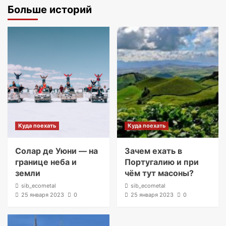
Больше историй
Куда поехать
Куда поехать
Солар де Уюни — на
Зачем ехать в
границе неба и
Португалию и при
земли
чём тут масоны?
sib_ecometal
sib_ecometal
25 января 2023
0
25 января 2023
0