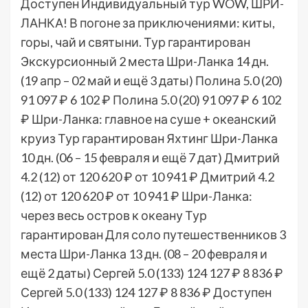
Доступен Индивидуальный тур
WOW, ШРИ-
ЛАНКА! В погоне за приключениями: киты,
горы, чай и святыни. Тур гарантирован
Экскурсионный 2 места Шри-Ланка
14 дн.
(19 апр – 02 май и ещё 3 даты)
Полина 5.0
(20)
91 097 ₽
6 102 ₽
Полина 5.0
(20)
91 097 ₽
6 102
₽
Шри-Ланка: главное на суше + океанский
круиз Тур гарантирован Яхтинг Шри-Ланка
10 дн.
(06 – 15 февраля и ещё 7 дат)
Дмитрий
4.2
(12)
от 120 620 ₽
от 10 941 ₽
Дмитрий 4.2
(12)
от 120 620 ₽
от 10 941 ₽
Шри-Ланка:
через весь остров к океану Тур
гарантирован Для соло путешественников 3
места Шри-Ланка
13 дн.
(08 – 20 февраля и
ещё 2 даты)
Сергей 5.0
(133)
124 127 ₽
8 836 ₽
Сергей 5.0
(133)
124 127 ₽
8 836 ₽
Доступен