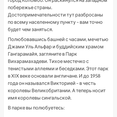
побережье страны.
Достопримечательности тут разбросаны
по всему населенному пункту – вам точно
будет чем заняться.
Полюбовавшись башней с часами, мечетью
Джами Уль Альфар и буддийским храмом
Гангарамайя, загляните в Парк
Вихарамахадеви. Тихое местечко с
тенистыми аллеями и беседками. Этот парк
в XIX веке основали англичане. И до 1958
года он назывался Викторией – в честь
королевы Великобритании. А теперь носит
имя королевы сингальской.
В парке вы полюбуетесь: