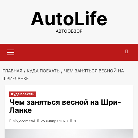
Перейти
AutoLife
к
содержимому
АВТООБЗОР
Основное
меню
ГЛАВНАЯ
КУДА ПОЕХАТЬ
ЧЕМ ЗАНЯТЬСЯ ВЕСНОЙ НА
ШРИ-ЛАНКЕ
Куда поехать
Чем заняться весной на Шри-
Ланке
sib_ecometal
25 января 2023
0