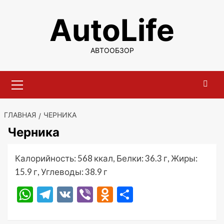
Перейти
AutoLife
к
содержимому
АВТООБЗОР
Основное
меню
ГЛАВНАЯ
ЧЕРНИКА
Черника
Калорийность: 568 ккал, Белки: 36.3 г, Жиры:
15.9 г, Углеводы: 38.9 г
WhatsApp
Telegram
VK
Viber
Odnoklassniki
Отправить