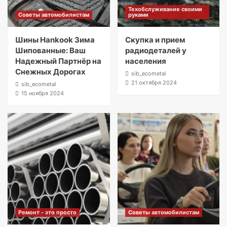
Техобслуживание своими
Советы автомобилистам
руками
Шины Hankook Зима
Скупка и прием
Шипованные: Ваш
радиодеталей у
Надежный Партнёр на
населения
Снежных Дорогах
sib_ecometal
21 октября 2024
sib_ecometal
15 ноября 2024
Ремонт - это просто
Советы автомобилистам