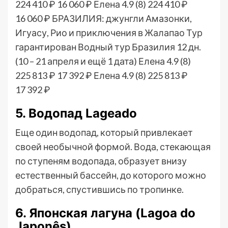
224 410 ₽
16 060 ₽
Елена 4.9
(8)
224 410 ₽
16 060 ₽
БРАЗИЛИЯ: джунгли Амазонки,
Игуасу, Рио и приключения в Жалапао Тур
гарантирован Водный тур Бразилия
12 дн.
(10 – 21 апреля и ещё 1 дата)
Елена 4.9
(8)
225 813 ₽
17 392 ₽
Елена 4.9
(8)
225 813 ₽
17 392 ₽
5. Водопад Lageado
Еще один водопад, который привлекает
своей необычной формой. Вода, стекающая
по ступеням водопада, образует внизу
естественный бассейн, до которого можно
добраться, спустившись по тропинке.
6. Японская лагуна (Lagoa do
Japonês)