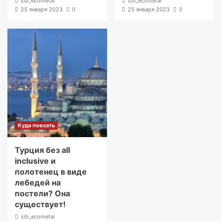
sib_ecometal
sib_ecometal
25 января 2023
0
25 января 2023
0
Куда поехать
Турция без all
inclusive и
полотенец в виде
лебедей на
постели? Она
существует!
sib_ecometal