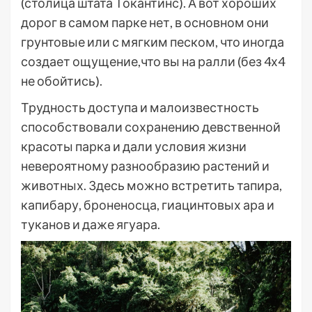
(столица штата Токантинс). А вот хороших
дорог в самом парке нет, в основном они
грунтовые или с мягким песком, что иногда
создает ощущение,что вы на ралли (без 4х4
не обойтись).
Трудность доступа и малоизвестность
способствовали сохранению девственной
красоты парка и дали условия жизни
невероятному разнообразию растений и
животных. Здесь можно встретить тапира,
капибару, броненосца, гиацинтовых ара и
туканов и даже ягуара.