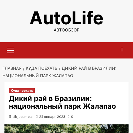
Перейти
AutoLife
к
содержимому
АВТООБЗОР
Основное
меню
ГЛАВНАЯ
КУДА ПОЕХАТЬ
ДИКИЙ РАЙ В БРАЗИЛИИ:
НАЦИОНАЛЬНЫЙ ПАРК ЖАЛАПАО
Куда поехать
Дикий рай в Бразилии:
национальный парк Жалапао
sib_ecometal
25 января 2023
0