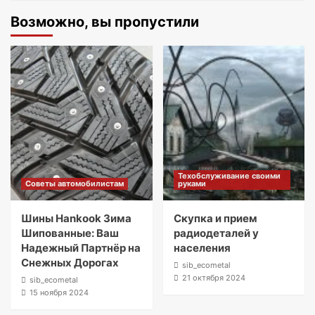
Возможно, вы пропустили
Техобслуживание своими
Советы автомобилистам
руками
Шины Hankook Зима
Скупка и прием
Шипованные: Ваш
радиодеталей у
Надежный Партнёр на
населения
Снежных Дорогах
sib_ecometal
21 октября 2024
sib_ecometal
15 ноября 2024