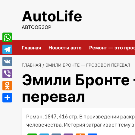
Перейти
AutoLife
к
содержимому
АВТООБЗОР
WhatsApp
Главная
Новости авто
Ремонт — это про
Telegram
ГЛАВНАЯ
ЭМИЛИ БРОНТЕ — ГРОЗОВОЙ ПЕРЕВАЛ
VK
Эмили Бронте
Viber
перевал
Odnoklassniki
Отправить
Роман, 1847, 416 стр. В произведении ра
человечества. История затрагивает тему в