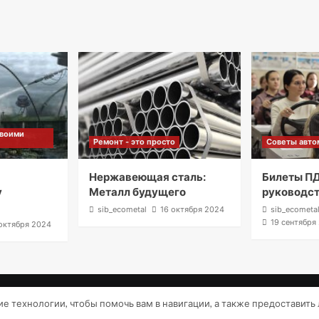
своими
Ремонт - это просто
Советы авто
м
Нержавеющая сталь:
Билеты ПД
у
Металл будущего
руководс
sib_ecometal
16 октября 2024
sib_ecometa
19 сентября
октября 2024
Copyright © Все права защищены.
|
CoverNews
от AF themes
гие технологии, чтобы помочь вам в навигации, а также предоставит