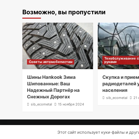
Возможно, вы пропустили
Техобслуживание 
Советы автомобилистам
руками
Шины Hankook Зима
Скупка и прие
Шипованные: Ваш
радиодеталей 
Надежный Партнёр на
населения
Снежных Дорогах
sib_ecometal
21 
sib_ecometal
15 ноября 2024
Этот сайт использует куки-файлы и дру