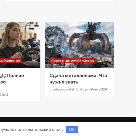
мобилистам
Советы автомобилистам
Д: Полное
Сдача металлолома: Что
тво
нужно знать
l
sib_ecometal
5 сентября 2024
 2024
.
ь лучший пользовательский опыт.
OK