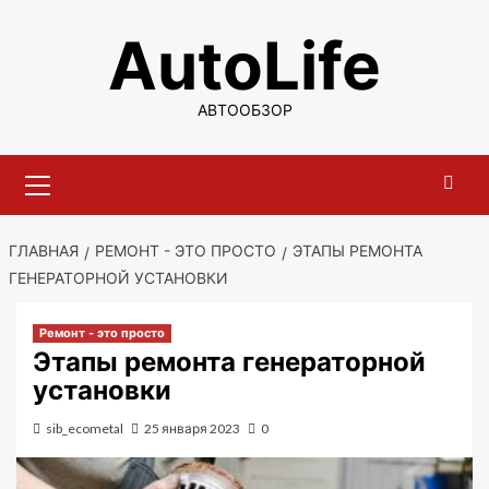
Перейти
AutoLife
к
содержимому
АВТООБЗОР
Основное
меню
ГЛАВНАЯ
РЕМОНТ - ЭТО ПРОСТО
ЭТАПЫ РЕМОНТА
ГЕНЕРАТОРНОЙ УСТАНОВКИ
Ремонт - это просто
Этапы ремонта генераторной
установки
sib_ecometal
25 января 2023
0