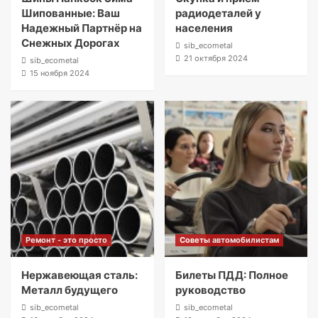
Шипованные: Ваш
радиодеталей у
Надежный Партнёр на
населения
Снежных Дорогах
sib_ecometal
21 октября 2024
sib_ecometal
15 ноября 2024
Ремонт - это просто
Советы автомобилистам
Нержавеющая сталь:
Билеты ПДД: Полное
Металл будущего
руководство
sib_ecometal
sib_ecometal