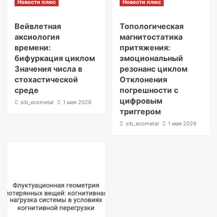
Новости плюс
Новости плюс
Вейвлетная
Топологическая
аксиология
магнитостатика
времени:
притяжения:
бифуркация циклом
эмоциональный
Значения числа в
резонанс циклом
стохастической
Отклонения
среде
погрешности с
цифровым
sib_ecometal
1 мая 2026
триггером
sib_ecometal
1 мая 2026