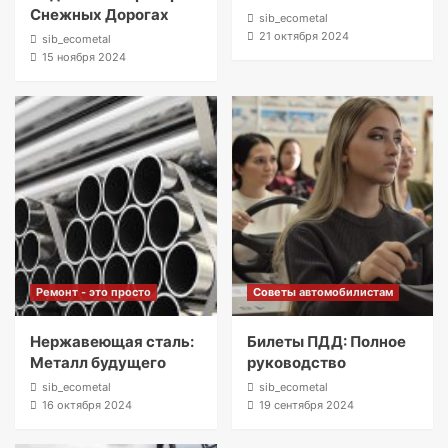
Снежных Дорогах
sib_ecometal
21 октября 2024
sib_ecometal
15 ноября 2024
Ремонт - это просто
Советы автомобилистам
Нержавеющая сталь:
Билеты ПДД: Полное
Металл будущего
руководство
sib_ecometal
sib_ecometal
16 октября 2024
19 сентября 2024