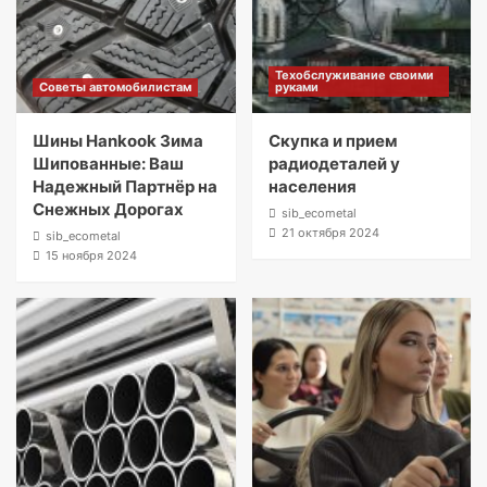
Техобслуживание своими
Советы автомобилистам
руками
Шины Hankook Зима
Скупка и прием
Шипованные: Ваш
радиодеталей у
Надежный Партнёр на
населения
Снежных Дорогах
sib_ecometal
21 октября 2024
sib_ecometal
15 ноября 2024