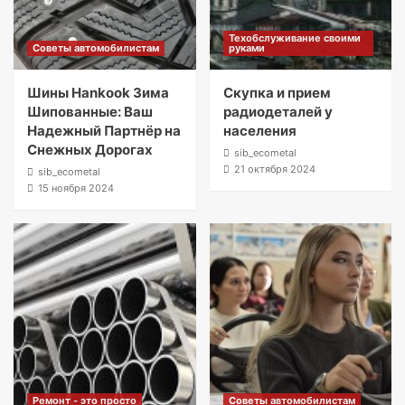
Техобслуживание своими
Советы автомобилистам
руками
Шины Hankook Зима
Скупка и прием
Шипованные: Ваш
радиодеталей у
Надежный Партнёр на
населения
Снежных Дорогах
sib_ecometal
21 октября 2024
sib_ecometal
15 ноября 2024
Ремонт - это просто
Советы автомобилистам