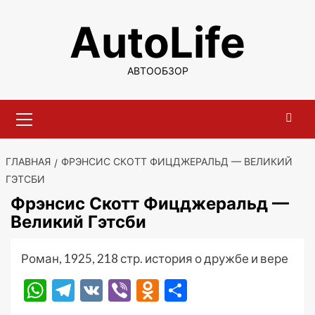
Перейти
AutoLife
к
содержимому
АВТООБЗОР
Основное
меню
ГЛАВНАЯ
ФРЭНСИС СКОТТ ФИЦДЖЕРАЛЬД — ВЕЛИКИЙ
ГЭТСБИ
Фрэнсис Скотт Фицджеральд —
Великий Гэтсби
Роман, 1925, 218 стр. история о дружбе и вере
WhatsApp
Telegram
VK
Viber
Odnoklassniki
Отправить