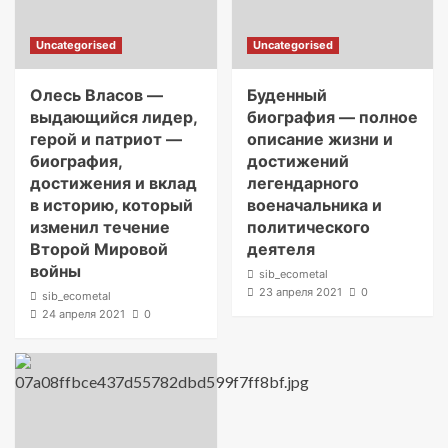
Uncategorised
Uncategorised
Олесь Власов —
Буденный
выдающийся лидер,
биография — полное
герой и патриот —
описание жизни и
биография,
достижений
достижения и вклад
легендарного
в историю, который
военачальника и
изменил течение
политического
Второй Мировой
деятеля
войны
sib_ecometal
23 апреля 2021
0
sib_ecometal
24 апреля 2021
0