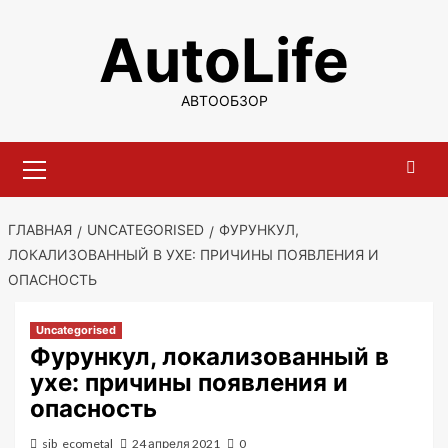
Перейти
AutoLife
к
содержимому
АВТООБЗОР
Основное
меню
ГЛАВНАЯ
UNCATEGORISED
ФУРУНКУЛ,
ЛОКАЛИЗОВАННЫЙ В УХЕ: ПРИЧИНЫ ПОЯВЛЕНИЯ И
ОПАСНОСТЬ
Uncategorised
Фурункул, локализованный в
ухе: причины появления и
опасность
sib_ecometal
24 апреля 2021
0