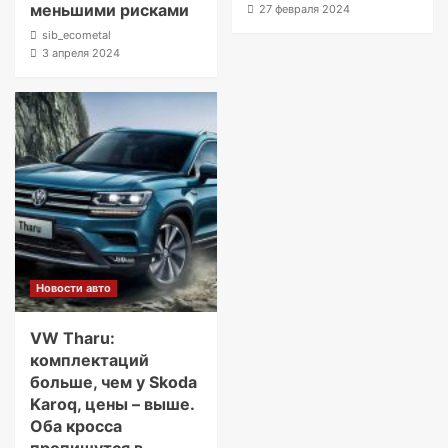
меньшими рисками
27 февраля 2024
sib_ecometal
3 апреля 2024
Новости авто
VW Tharu:
комплектаций
больше, чем у Skoda
Karoq, цены – выше.
Оба кросса