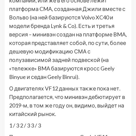
компании, или же в его основе лежит
платформа CMA, созданная Джили вместе с
Вольво (на ней базируются Volvo XC40 и
модели бренда Lynk & Co). Есть и третья
версия – минивэн создан на платформе BMA,
которая представляет собой, по сути, более
дешевую модификацию СМА с
полузависимой задней подвеской (на
«тележке» BMA базируются кросс Geely
Binyue и седан Geely Binrui).
О двигателях VF12 данных также пока нет.
Предполагается, что минивэн дебютирует в
2019-м, в том же году он, видимо, выйдет на
китайский рынок.
1
/ 3
2
/ 3
3
/ 3