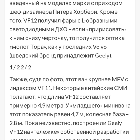
введенный на моделях марки с приходом
шеф-дизайнера Питера Хорбери. Кроме
того, VF12 получил фары с L-образными
светодиодными ДХО – если «пририсовать»
к ним снизу черточку, то получится оптика
«молот Тора», как у последних Volvo
(шведский бренд принадлежит Geely).
1
/ 2
2
/ 2
Также, судя по фото, этот вэн крупнее MPV с
индексом VF11. Некоторые китайские СМИ
полагают, что длина VF12 составляет
примерно 4,9 метра. У «младшего» минивэна
этот показатель равен 4,7 м, колесная база –
2,8 м. Пока неизвестно, построен ли Geely
VF12 на «тележке» собственной разработки