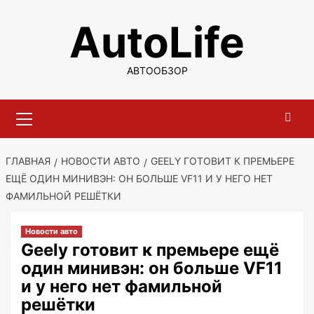
Перейти
AutoLife
к
содержимому
АВТООБЗОР
Основное
меню
ГЛАВНАЯ
НОВОСТИ АВТО
GEELY ГОТОВИТ К ПРЕМЬЕРЕ
ЕЩЁ ОДИН МИНИВЭН: ОН БОЛЬШЕ VF11 И У НЕГО НЕТ
ФАМИЛЬНОЙ РЕШЁТКИ
Новости авто
Geely готовит к премьере ещё
один минивэн: он больше VF11
и у него нет фамильной
решётки