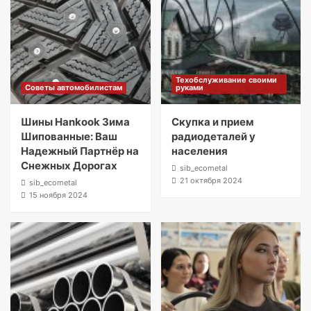
Техобслуживание своими
Советы автомобилистам
руками
Шины Hankook Зима
Скупка и прием
Шипованные: Ваш
радиодеталей у
Надежный Партнёр на
населения
Снежных Дорогах
sib_ecometal
21 октября 2024
sib_ecometal
15 ноября 2024