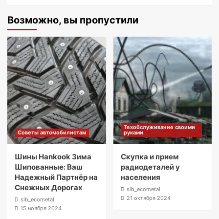
Возможно, вы пропустили
Техобслуживание своими
Советы автомобилистам
руками
Шины Hankook Зима
Скупка и прием
Шипованные: Ваш
радиодеталей у
Надежный Партнёр на
населения
Снежных Дорогах
sib_ecometal
21 октября 2024
sib_ecometal
15 ноября 2024