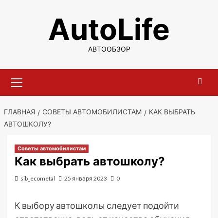
Перейти
AutoLife
к
содержимому
АВТООБЗОР
Основное
меню
ГЛАВНАЯ
СОВЕТЫ АВТОМОБИЛИСТАМ
КАК ВЫБРАТЬ
АВТОШКОЛУ?
Советы автомобилистам
Как выбрать автошколу?
sib_ecometal
25 января 2023
0
К выбору автошколы следует подойти