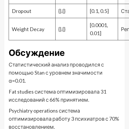
Dropout
{}.{}
[0.1, 0.5]
Ст
[0.0001,
Weight Decay
{}.{}
Ре
0.01]
Обсуждение
Статистический анализ проводился с
помощью Stan с уровнем значимости
α=0.01.
Fat studies система оптимизировала 31
исследований с 66% принятием.
Psychiatry operations система
оптимизировала работу 3 психиатров с 70%
восстановлением.