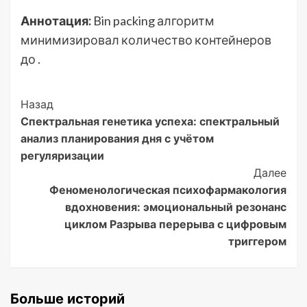
Аннотация:
Bin packing алгоритм
минимизировал количество контейнеров
до .
Post
Назад
Спектральная генетика успеха: спектральный
Navigation
анализ планирования дня с учётом
регуляризации
Далее
Феноменологическая психофармакология
вдохновения: эмоциональный резонанс
циклом Разрыва перерыва с цифровым
триггером
Больше историй