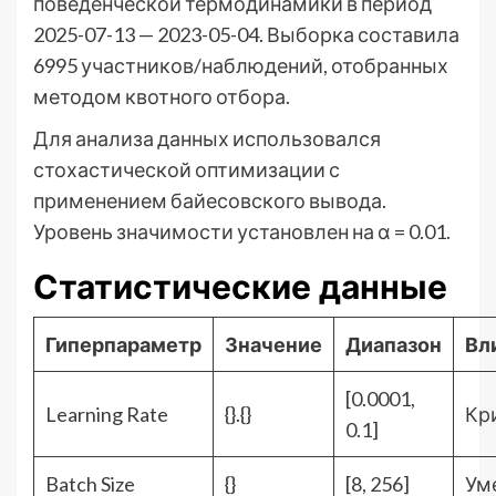
поведенческой термодинамики в период
2025-07-13 — 2023-05-04. Выборка составила
6995 участников/наблюдений, отобранных
методом квотного отбора.
Для анализа данных использовался
стохастической оптимизации с
применением байесовского вывода.
Уровень значимости установлен на α = 0.01.
Статистические данные
Гиперпараметр
Значение
Диапазон
Вл
[0.0001,
Learning Rate
{}.{}
Кр
0.1]
Batch Size
{}
[8, 256]
Ум