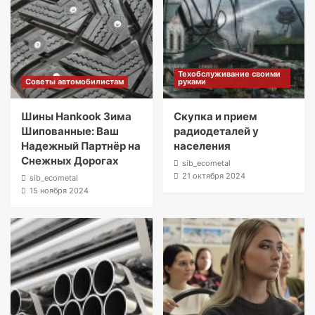
Техобслуживание своими
Советы автомобилистам
руками
Шины Hankook Зима
Скупка и прием
Шипованные: Ваш
радиодеталей у
Надежный Партнёр на
населения
Снежных Дорогах
sib_ecometal
21 октября 2024
sib_ecometal
15 ноября 2024