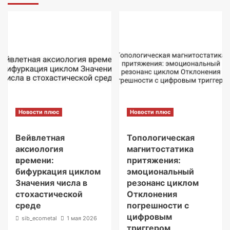
Новости плюс
Новости плюс
Вейвлетная
Топологическая
аксиология
магнитостатика
времени:
притяжения:
бифуркация циклом
эмоциональный
Значения числа в
резонанс циклом
стохастической
Отклонения
среде
погрешности с
цифровым
sib_ecometal
1 мая 2026
триггером