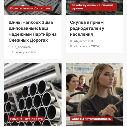
Техобслуживание своими
Советы автомобилистам
руками
Шины Hankook Зима
Скупка и прием
Шипованные: Ваш
радиодеталей у
Надежный Партнёр на
населения
Снежных Дорогах
sib_ecometal
21 октября 2024
sib_ecometal
15 ноября 2024
Ремонт - это просто
Советы автомобилистам