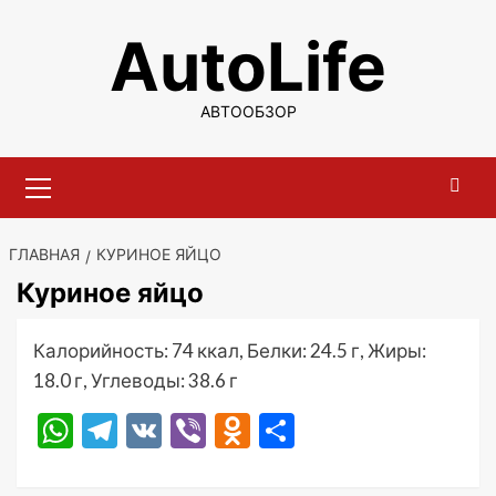
Перейти
AutoLife
к
содержимому
АВТООБЗОР
Основное
меню
ГЛАВНАЯ
КУРИНОЕ ЯЙЦО
Куриное яйцо
Калорийность: 74 ккал, Белки: 24.5 г, Жиры:
18.0 г, Углеводы: 38.6 г
WhatsApp
Telegram
VK
Viber
Odnoklassniki
Отправить