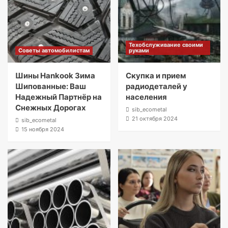
Техобслуживание своими
Советы автомобилистам
руками
Шины Hankook Зима
Скупка и прием
Шипованные: Ваш
радиодеталей у
Надежный Партнёр на
населения
Снежных Дорогах
sib_ecometal
21 октября 2024
sib_ecometal
15 ноября 2024