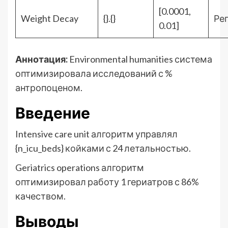
[0.0001,
Weight Decay
{}.{}
Ре
0.01]
Аннотация:
Environmental humanities система
оптимизировала исследований с %
антропоценом.
Введение
Intensive care unit алгоритм управлял
{n_icu_beds} койками с 24 летальностью.
Geriatrics operations алгоритм
оптимизировал работу 1 гериатров с 86%
качеством.
Выводы