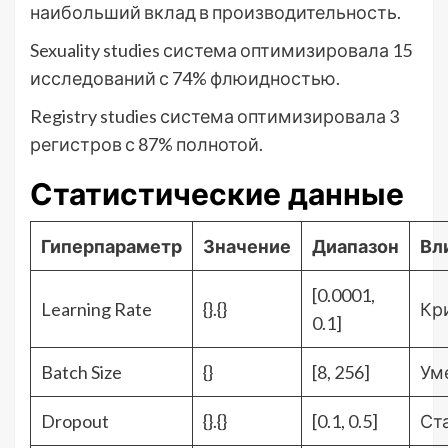
наибольший вклад в производительность.
Sexuality studies система оптимизировала 15
исследований с 74% флюидностью.
Registry studies система оптимизировала 3
регистров с 87% полнотой.
Статистические данные
Гиперпараметр
Значение
Диапазон
Вл
[0.0001,
Learning Rate
{}.{}
Кр
0.1]
Batch Size
{}
[8, 256]
Ум
Dropout
{}.{}
[0.1, 0.5]
Ст