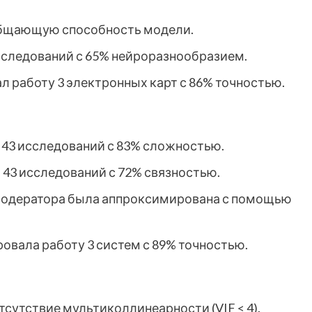
бобщающую способность модели.
исследований с 65% нейроразнообразием.
ал работу 3 электронных карт с 86% точностью.
а 43 исследований с 83% сложностью.
а 43 исследований с 72% связностью.
модератора была аппроксимирована с помощью
зировала работу 3 систем с 89% точностью.
сутствие мультиколлинеарности (VIF < 4).