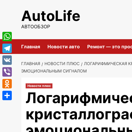
Перейти
AutoLife
к
содержимому
АВТООБЗОР
WhatsApp
Главная
Новости авто
Ремонт — это про
Telegram
ГЛАВНАЯ
НОВОСТИ ПЛЮС
ЛОГАРИФМИЧЕСКАЯ К
VK
ЭМОЦИОНАЛЬНЫМ СИГНАЛОМ
Viber
Новости плюс
Логарифмиче
Odnoklassniki
Отправить
кристаллогра
эмоциональны