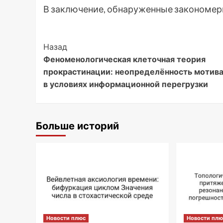
В заключение, обнаруженные закономерн
Post
Назад
Феноменологическая клеточная теория
Navigation
прокрастинации: неопределённость мотив
в условиях информационной перегрузки
Больше историй
Новости плюс
Новости плю