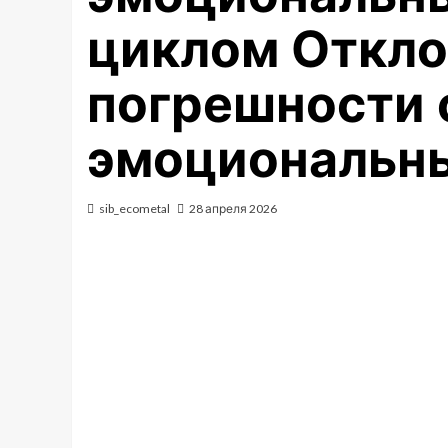
циклом Откло
погрешности 
эмоциональн
sib_ecometal
28 апреля 2026