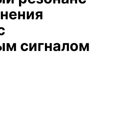
нения
с
ым сигналом