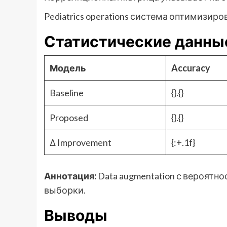
Pediatrics operations система оптимизир
Статистические данны
Модель
Accuracy
Baseline
{}.{}
Proposed
{}.{}
Δ Improvement
{:+.1f}
Аннотация:
Data augmentation с вероят
выборки.
Выводы