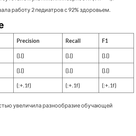
овала работу 2 педиатров с 92% здоровьем.
е
Precision
Recall
F1
{}.{}
{}.{}
{}.{}
{}.{}
{}.{}
{}.{}
{:+.1f}
{:+.1f}
{:+.1f}
ностью увеличила разнообразие обучающей