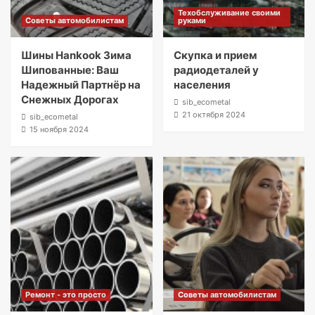
Техобслуживание своими
Советы автомобилистам
руками
Шины Hankook Зима
Скупка и прием
Шипованные: Ваш
радиодеталей у
Надежный Партнёр на
населения
Снежных Дорогах
sib_ecometal
21 октября 2024
sib_ecometal
15 ноября 2024
Ремонт - это просто
Советы автомобилистам