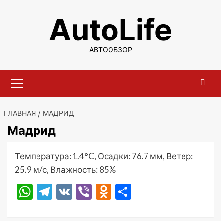
Перейти
AutoLife
к
содержимому
АВТООБЗОР
Основное
меню
ГЛАВНАЯ
МАДРИД
Мадрид
Температура: 1.4°C, Осадки: 76.7 мм, Ветер:
25.9 м/с, Влажность: 85%
WhatsApp
Telegram
VK
Viber
Odnoklassniki
Отправить