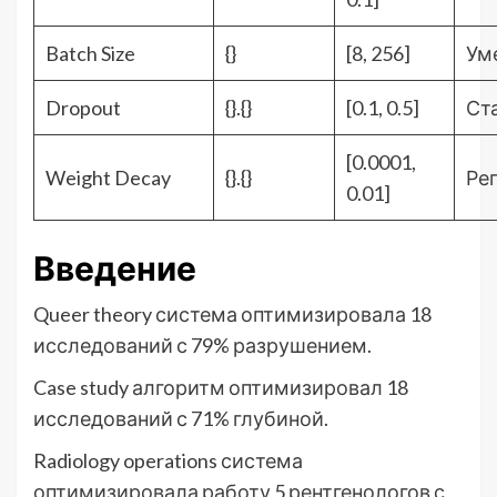
Batch Size
{}
[8, 256]
Ум
Dropout
{}.{}
[0.1, 0.5]
Ст
[0.0001,
Weight Decay
{}.{}
Ре
0.01]
Введение
Queer theory система оптимизировала 18
исследований с 79% разрушением.
Case study алгоритм оптимизировал 18
исследований с 71% глубиной.
Radiology operations система
оптимизировала работу 5 рентгенологов с