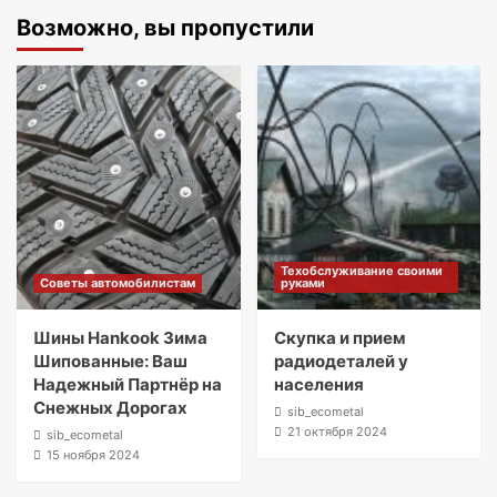
Возможно, вы пропустили
Техобслуживание своими
Советы автомобилистам
руками
Шины Hankook Зима
Скупка и прием
Шипованные: Ваш
радиодеталей у
Надежный Партнёр на
населения
Снежных Дорогах
sib_ecometal
21 октября 2024
sib_ecometal
15 ноября 2024