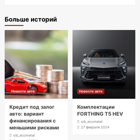
Больше историй
Новости авто
Новости авто
Кредит под залог
Комплектации
авто: вариант
FORTHING T5 HEV
финансирования с
sib_ecometal
меньшими рисками
27 февраля 2024
sib_ecometal