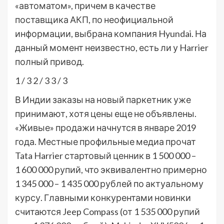
«автоматом», причем в качестве
поставщика АКП, по неофициальной
информации, выбрана компания Hyundai. На
данный момент неизвестно, есть ли у Harrier
полный привод.
1
/ 3
2
/ 3
3
/ 3
В Индии заказы на новый паркетник уже
принимают, хотя цены еще не объявлены.
«Живые» продажи начнутся в январе 2019
года. Местные профильные медиа прочат
Tata Harrier стартовый ценник в 1 500 000 –
1 600 000 рупий, что эквивалентно примерно
1 345 000 – 1 435 000 рублей по актуальному
курсу. Главными конкурентами новинки
считаются Jeep Compass (от 1 535 000 рупий