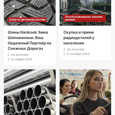
Техобслуживание своими
Советы автомобилистам
руками
Шины Hankook Зима
Скупка и прием
Шипованные: Ваш
радиодеталей у
Надежный Партнёр на
населения
Снежных Дорогах
sib_ecometal
21 октября 2024
sib_ecometal
15 ноября 2024