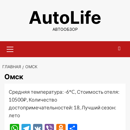
Перейти
AutoLife
к
содержимому
АВТООБЗОР
Основное
меню
ГЛАВНАЯ
ОМСК
Омск
Средняя температура: -6°C, Стоимость отеля:
10500₽, Количество
достопримечательностей: 18, Лучший сезон:
лето
WhatsApp
Telegram
VK
Viber
Odnoklassniki
Отправить