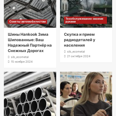
Техобслуживание своими
Советы автомобилистам
руками
Шины Hankook Зима
Скупка и прием
Шипованные: Ваш
радиодеталей у
Надежный Партнёр на
населения
Снежных Дорогах
sib_ecometal
21 октября 2024
sib_ecometal
15 ноября 2024