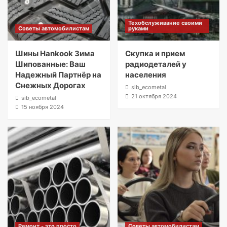
Техобслуживание своими
Советы автомобилистам
руками
Шины Hankook Зима
Скупка и прием
Шипованные: Ваш
радиодеталей у
Надежный Партнёр на
населения
Снежных Дорогах
sib_ecometal
21 октября 2024
sib_ecometal
15 ноября 2024
Ремонт - это просто
Советы автомобилистам