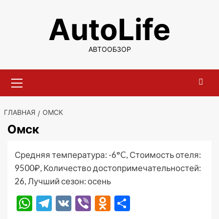
Перейти
AutoLife
к
содержимому
АВТООБЗОР
Основное
меню
ГЛАВНАЯ
ОМСК
Омск
Средняя температура: -6°C, Стоимость отеля:
9500₽, Количество достопримечательностей:
26, Лучший сезон: осень
WhatsApp
Telegram
VK
Viber
Odnoklassniki
Отправить