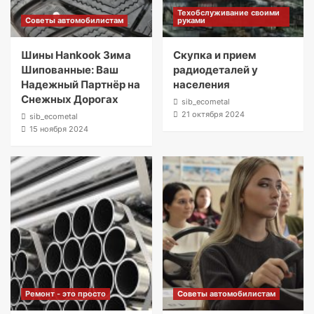
Техобслуживание своими
Советы автомобилистам
руками
Шины Hankook Зима
Скупка и прием
Шипованные: Ваш
радиодеталей у
Надежный Партнёр на
населения
Снежных Дорогах
sib_ecometal
21 октября 2024
sib_ecometal
15 ноября 2024
Ремонт - это просто
Советы автомобилистам