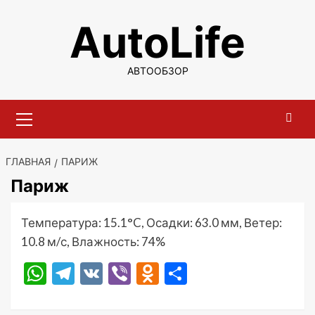
Перейти
AutoLife
к
содержимому
АВТООБЗОР
Основное
меню
ГЛАВНАЯ
ПАРИЖ
Париж
Температура: 15.1°C, Осадки: 63.0 мм, Ветер:
10.8 м/с, Влажность: 74%
WhatsApp
Telegram
VK
Viber
Odnoklassniki
Отправить