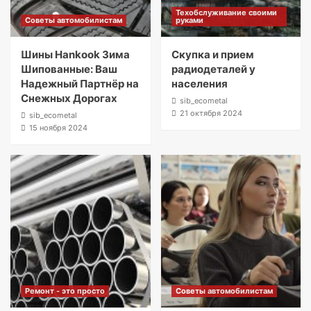
Техобслуживание своими
Советы автомобилистам
руками
Шины Hankook Зима
Скупка и прием
Шипованные: Ваш
радиодеталей у
Надежный Партнёр на
населения
Снежных Дорогах
sib_ecometal
21 октября 2024
sib_ecometal
15 ноября 2024
Ремонт - это просто
Советы автомобилистам