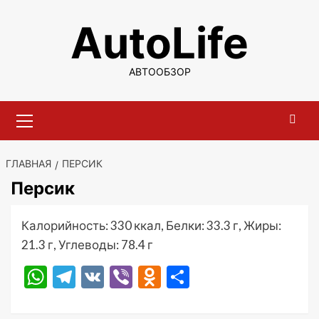
Перейти
AutoLife
к
содержимому
АВТООБЗОР
Основное
меню
ГЛАВНАЯ
ПЕРСИК
Персик
Калорийность: 330 ккал, Белки: 33.3 г, Жиры:
21.3 г, Углеводы: 78.4 г
WhatsApp
Telegram
VK
Viber
Odnoklassniki
Отправить