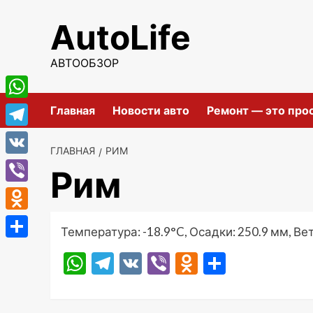
Перейти
AutoLife
к
содержимому
АВТООБЗОР
WhatsApp
Главная
Новости авто
Ремонт — это про
Telegram
ГЛАВНАЯ
РИМ
VK
Рим
Viber
Odnoklassniki
Температура: -18.9°C, Осадки: 250.9 мм, Вет
Отправить
WhatsApp
Telegram
VK
Viber
Odnoklassni
Отправ