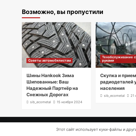
Возможно, вы пропустили
Техобслуживание 
Советы автомобилистам
руками
Шины Hankook Зима
Скупка и прие
Шипованные: Ваш
радиодеталей 
Надежный Партнёр на
населения
Снежных Дорогах
sib_ecometal
21 
sib_ecometal
15 ноября 2024
Этот сайт использует куки-файлы и дру