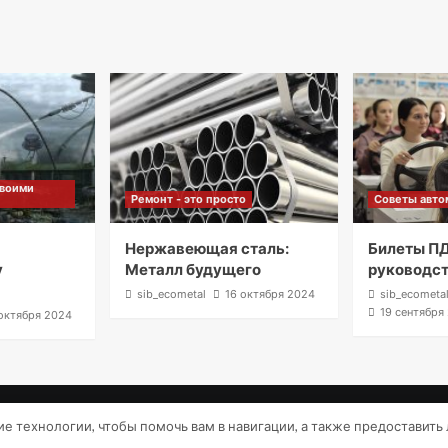
своими
Ремонт - это просто
Советы авто
м
Нержавеющая сталь:
Билеты ПД
у
Металл будущего
руководс
sib_ecometal
16 октября 2024
sib_ecometa
19 сентября
октября 2024
Copyright © Все права защищены.
|
CoverNews
от AF themes
гие технологии, чтобы помочь вам в навигации, а также предоставит