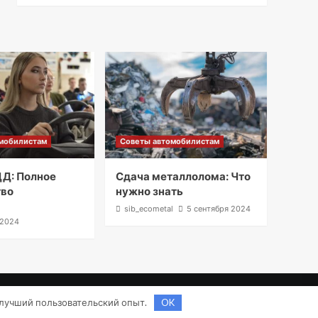
мобилистам
Советы автомобилистам
Д: Полное
Сдача металлолома: Что
тво
нужно знать
l
sib_ecometal
5 сентября 2024
 2024
.
ь лучший пользовательский опыт.
OK