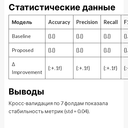
Статистические данные
Модель
Accuracy
Precision
Recall
F
Baseline
{}.{}
{}.{}
{}.{}
{}
Proposed
{}.{}
{}.{}
{}.{}
{}
Δ
{:+.1f}
{:+.1f}
{:+.1f}
{:
Improvement
Выводы
Кросс-валидация по 7 фолдам показала
стабильность метрик (std = 0.04).