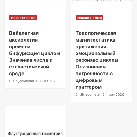
Новости плюс
Новости плюс
Вейвлетная
Топологическая
аксиология
магнитостатика
времени:
притяжения:
бифуркация циклом
эмоциональный
Значения числа в
резонанс циклом
стохастической
Отклонения
среде
погрешности с
цифровым
sib_ecometal
1 мая 2026
триггером
sib_ecometal
1 мая 2026