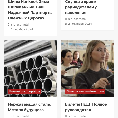
Шины Hankook Зима
Скупка и прием
Шипованные: Ваш
радиодеталей у
Надежный Партнёр на
населения
Снежных Дорогах
sib_ecometal
21 октября 2024
sib_ecometal
15 ноября 2024
Ремонт - это просто
Советы автомобилистам
Нержавеющая сталь:
Билеты ПДД: Полное
Металл будущего
руководство
sib_ecometal
sib_ecometal