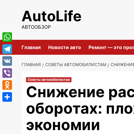
Перейти
AutoLife
к
содержимому
АВТООБЗОР
WhatsApp
Главная
Новости авто
Ремонт — это про
Telegram
ГЛАВНАЯ
СОВЕТЫ АВТОМОБИЛИСТАМ
СНИЖЕНИЕ
VK
Советы автомобилистам
Viber
Снижение рас
Odnoklassniki
оборотах: пл
Отправить
экономии