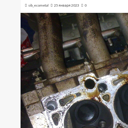
sib_ecometal
25 января 2023
0