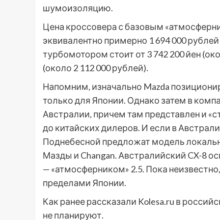
шумоизоляцию.
Цена кроссовера с базовым «атмосфернико
эквивалентно примерно 1 694 000 рублей
турбомотором стоит от 3 742 200 йен (окол
(около 2 112 000 рублей).
Напомним, изначально Mazda позиционир
только для Японии. Однако затем в комп
Австралии, причем там представлен и «ст
до китайских дилеров. И если в Австрали
Поднебесной предложат модель локально
Мазды и Changan. Австралийский CX-8 ос
— «атмосферником» 2.5. Пока неизвестно
пределами Японии.
Как ранее рассказали Kolesa.ru в россий
не планируют.