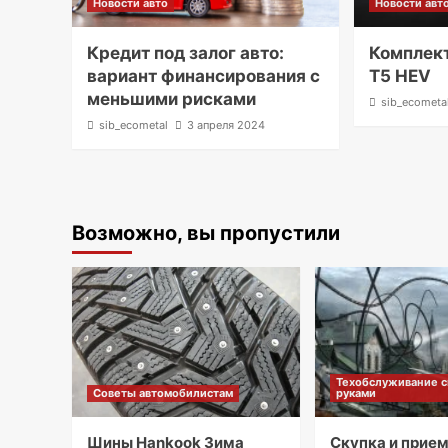
Новости авто
Новости авт
Кредит под залог авто:
Комплек
вариант финансирования с
T5 HEV
меньшими рисками
sib_ecometa
sib_ecometal
3 апреля 2024
Возможно, вы пропустили
Техобслуживание 
Советы автомобилистам
руками
Шины Hankook Зима
Скупка и прие