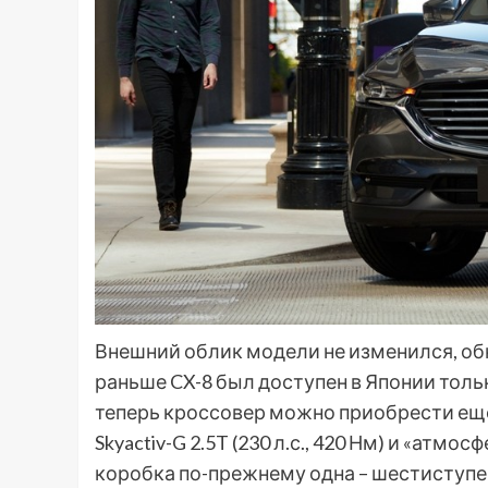
Внешний облик модели не изменился, обн
раньше CX-8 был доступен в Японии только с
теперь кроссовер можно приобрести еще
Skyactiv-G 2.5T (230 л.с., 420 Нм) и «атмосф
коробка по-прежнему одна – шестиступе