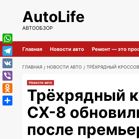
Перейти
AutoLife
к
содержимому
АВТООБЗОР
WhatsApp
Главная
Новости авто
Ремонт — это про
Telegram
ГЛАВНАЯ
НОВОСТИ АВТО
ТРЁХРЯДНЫЙ КРОССОВ
VK
Новости авто
Viber
Трёхрядный к
Odnoklassniki
CX-8 обновил
Отправить
после премье