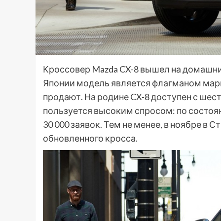
Кроссовер Mazda CX-8 вышел на домашний
Японии модель является флагманом марк
продают. На родине CX-8 доступен с шес
пользуется высоким спросом: по состоян
30 000 заявок. Тем не менее, в ноябре в
обновленного кросса.