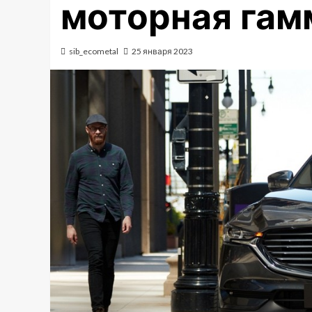
моторная гам
sib_ecometal
25 января 2023