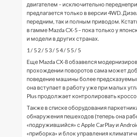
двигателем – исключительно переднепри
предлагается только в версии 4WD. Дизе
передним, так и полным приводом. Кстати,
в гамме Mazda CX-5 – пока только у япон
и модели в других странах.
1
/ 5
2
/ 5
3
/ 5
4
/ 5
5
/ 5
Еще Mazda CX-8 обзавелся модернизирова
прохождении поворотов сама может добав
поведение машины более предсказуемым. 
она вступает в работу уже при малых угла
Plus продолжает контролировать кроссов
Также в списке оборудования паркетник
обнаружения пешеходов (теперь она работ
«подружившийся» с Apple CarPlay и Andr
«приборка» и блок управления климатич