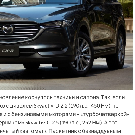
овление коснулось техники и салона. Так, если
 дизелем Skyactiv-D 2.2 (190 л.с., 450 Нм), то
 и с бензиновыми моторами – «турбочетверкой»
ерником» Skyactiv-G 2.5 (190 л.с., 252 Нм). А вот
нчатый «автомат». Паркетник с безнаддувным