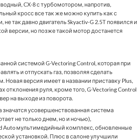
водный, CX-8 с турбомотором, напротив,
льный кросс все так же можно купить как с
 не так давно двигатель Skyactiv-G 2.5T появился и
ской версии, но позже такой мотор достанется
нной системой G-Vectoring Control, которая при
лять и отпускать газ, позволяя сделать
Новая версия имеет в названии приставку Plus,
х отклонения руля, кроме того, G-Vectoring Control
ер на выходе из поворота.
а значатся усовершенствованная система
ает не только днем, но и ночью),
oid Auto мультимедийный комплекс, обновленные
еской установкой. Плюс в салоне улучшили