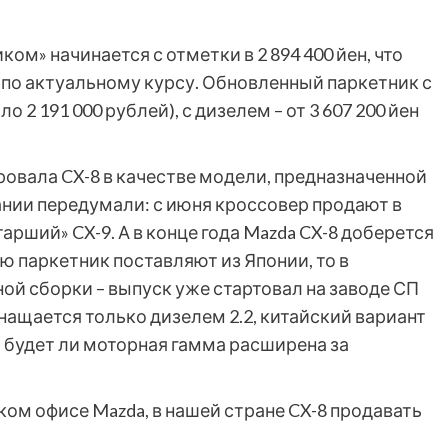
м» начинается с отметки в 2 894 400 йен, что
 по актуальному курсу. Обновленный паркетник с
о 2 191 000 рублей), с дизелем – от 3 607 200 йен
овала CX-8 в качестве модели, предназначенной
ании передумали: с июня кроссовер продают в
арший» CX-9. А в конце года Mazda CX-8 доберется
ю паркетник поставляют из Японии, то в
й сборки – выпуск уже стартовал на заводе СП
нащается только дизелем 2.2, китайский вариант
, будет ли моторная гамма расширена за
ском офисе Mazda, в нашей стране CX-8 продавать