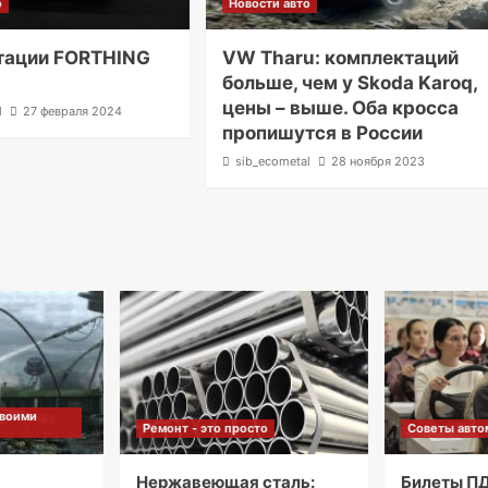
о
Новости авто
тации FORTHING
VW Tharu: комплектаций
больше, чем у Skoda Karoq,
цены – выше. Оба кросса
l
27 февраля 2024
пропишутся в России
sib_ecometal
28 ноября 2023
своими
Ремонт - это просто
Советы авто
м
Нержавеющая сталь:
Билеты ПД