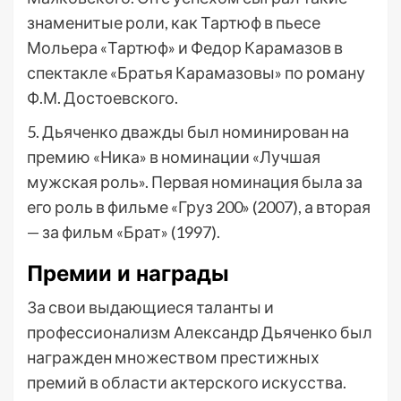
знаменитые роли, как Тартюф в пьесе
Мольера «Тартюф» и Федор Карамазов в
спектакле «Братья Карамазовы» по роману
Ф.М. Достоевского.
5. Дьяченко дважды был номинирован на
премию «Ника» в номинации «Лучшая
мужская роль». Первая номинация была за
его роль в фильме «Груз 200» (2007), а вторая
— за фильм «Брат» (1997).
Премии и награды
За свои выдающиеся таланты и
профессионализм Александр Дьяченко был
награжден множеством престижных
премий в области актерского искусства.