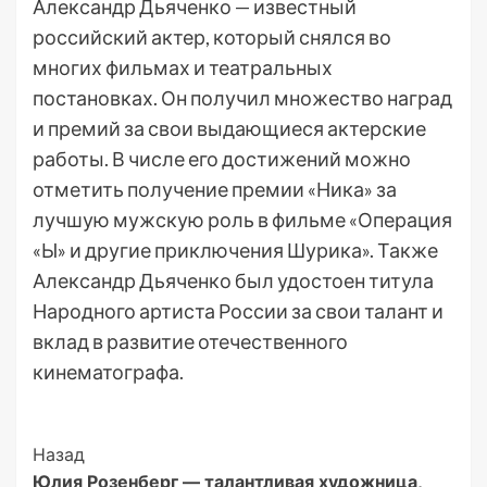
Александр Дьяченко — известный
российский актер, который снялся во
многих фильмах и театральных
постановках. Он получил множество наград
и премий за свои выдающиеся актерские
работы. В числе его достижений можно
отметить получение премии «Ника» за
лучшую мужскую роль в фильме «Операция
«Ы» и другие приключения Шурика». Также
Александр Дьяченко был удостоен титула
Народного артиста России за свои талант и
вклад в развитие отечественного
кинематографа.
Post
Назад
Юлия Розенберг — талантливая художница,