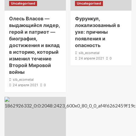
Uncategorised
Uncategorised
Олесь Власов —
Фурункул,
выдающийся лидер,
локализованный в
герой и патриот —
ухе: причины
биография,
появления и
достижения и вклад
опасность
в историю, который
sib_ecometal
изменил течение
24 апреля 2021
0
Второй Мировой
войны
sib_ecometal
24 апреля 2021
0