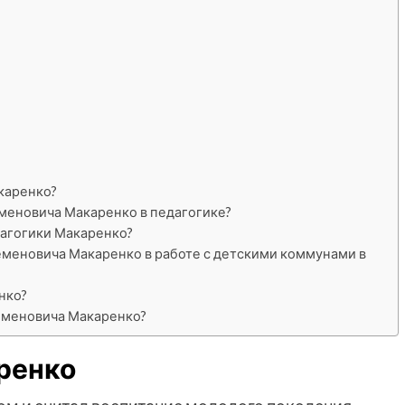
каренко?
меновича Макаренко в педагогике?
дагогики Макаренко?
еменовича Макаренко в работе с детскими коммунами в
нко?
еменовича Макаренко?
ренко