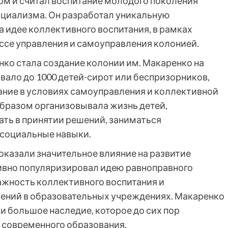
 и считал воспитание молодого поколения
циализма. Он разработал уникальную
 идее коллективного воспитания, в рамках
ессе управления и самоуправления колонией.
ко стала создание колонии им. Макаренко на
вало до 1000 детей-сирот или беспризорников,
ание в условиях самоуправления и коллективной
бразом организовывала жизнь детей,
ть в принятии решений, заниматься
 социальные навыки.
оказали значительное влияние на развитие
тивно популяризировал идею равноправного
ажность коллективного воспитания и
ений в образовательных учреждениях. Макаренко
и большое наследие, которое до сих пор
е современного образования.