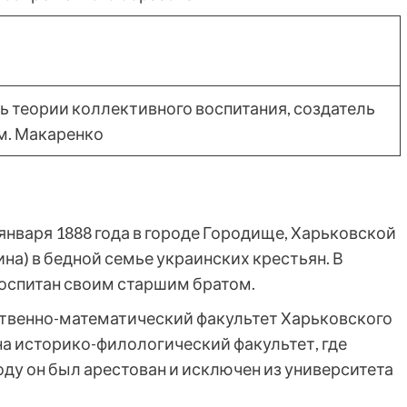
ь теории коллективного воспитания, создатель
м. Макаренко
нваря 1888 года в городе Городище, Харьковской
на) в бедной семье украинских крестьян. В
воспитан своим старшим братом.
ественно-математический факультет Харьковского
 на историко-филологический факультет, где
оду он был арестован и исключен из университета