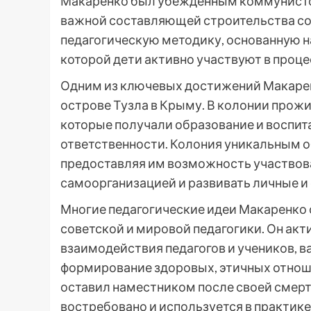
Макаренко был убежденным коммунистом
важной составляющей строительства со
педагогическую методику, основанную на
которой дети активно участвуют в проц
Одним из ключевых достижений Макарен
острове Тузла в Крыму. В колонии прожи
которые получали образование и воспит
ответственности. Колония уникальным о
предоставляя им возможность участвова
самоорганизацией и развивать личные и
Многие педагогические идеи Макаренко 
советской и мировой педагогики. Он ак
взаимодействия педагогов и учеников, в
формирование здоровых, этичных отнош
оставил наместником после своей смерт
востребовано и используется в практик