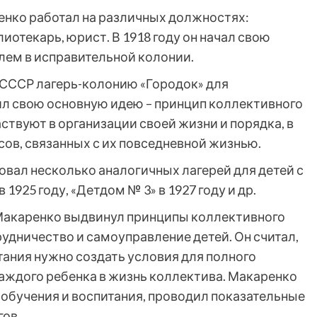
енко работал на различных должностях:
иотекарь, юрист. В 1918 году он начал свою
лем в исправительной колонии.
 СССР лагерь-колонию «Городок» для
ил свою основную идею – принцип коллективного
ствуют в организации своей жизни и порядка, в
ов, связанных с их повседневной жизнью.
вал несколько аналогичных лагерей для детей с
925 году, «Детдом № 3» в 1927 году и др.
 Макаренко выдвинул принципы коллективного
рудничество и самоуправление детей. Он считал,
тания нужно создать условия для полного
аждого ребенка в жизнь коллектива. Макаренко
обучения и воспитания, проводил показательные
гов.