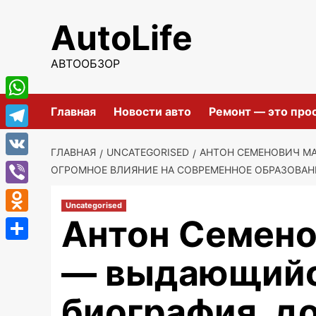
Перейти
AutoLife
к
содержимому
АВТООБЗОР
WhatsApp
Главная
Новости авто
Ремонт — это про
Telegram
ГЛАВНАЯ
UNCATEGORISED
АНТОН СЕМЕНОВИЧ МА
VK
ОГРОМНОЕ ВЛИЯНИЕ НА СОВРЕМЕННОЕ ОБРАЗОВАН
Viber
Uncategorised
Антон Семено
Odnoklassniki
Отправить
— выдающийся
биография, д