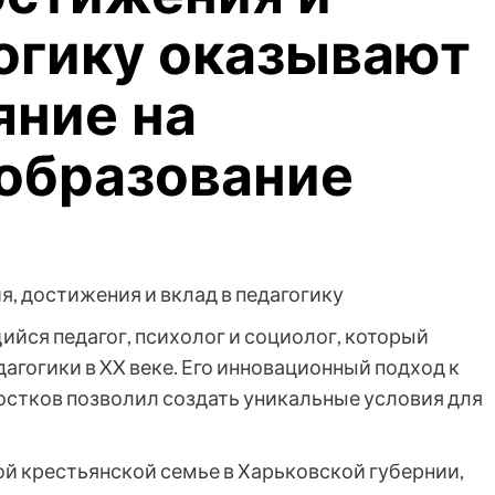
гогику оказывают
яние на
образование
йся педагог, психолог и социолог, который
агогики в XX веке. Его инновационный подход к
остков позволил создать уникальные условия для
той крестьянской семье в Харьковской губернии,