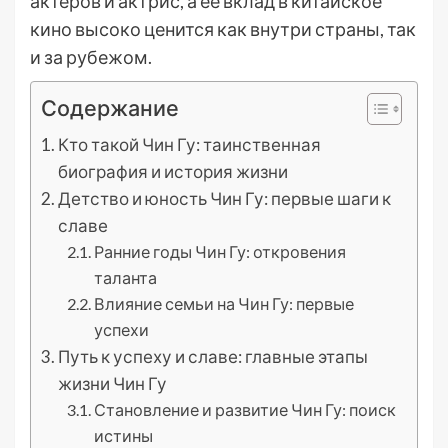
актеров и актрис, а ее вклад в китайское
кино высоко ценится как внутри страны, так
и за рубежом.
Содержание
Кто такой Чин Гу: таинственная
биография и история жизни
Детство и юность Чин Гу: первые шаги к
славе
Ранние годы Чин Гу: откровения
таланта
Влияние семьи на Чин Гу: первые
успехи
Путь к успеху и славе: главные этапы
жизни Чин Гу
Становление и развитие Чин Гу: поиск
истины