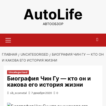
Перейти
AutoLife
к
содержимому
АВТООБЗОР
Основное
меню
ГЛАВНАЯ
UNCATEGORISED
БИОГРАФИЯ ЧИН ГУ — КТО ОН
И КАКОВА ЕГО ИСТОРИЯ ЖИЗНИ
Uncategorised
Биография Чин Гу — кто он и
какова его история жизни
sib_ecometal
7 декабря 2020
0