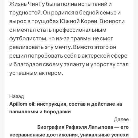
Жизнь Чин Гу была полна испытаний и
трудностей. Он родился в бедной семье и
вырос в трущобах Южной Кореи. В юности
он мечтал стать профессиональным
футболистом, но из-за травмы не смог
реализовать эту мечту. Вместо этого он
решил попробовать себя в актерской сфере
и благодаря своему таланту и упорству стал
успешным актером.
Post
Назад
Apillom oil: инструкция, состав и действие на
Navigation
папилломы и бородавки
Далее
Биография Рафаэля Латыпова — его
несравненные достижения, уникальные успехи