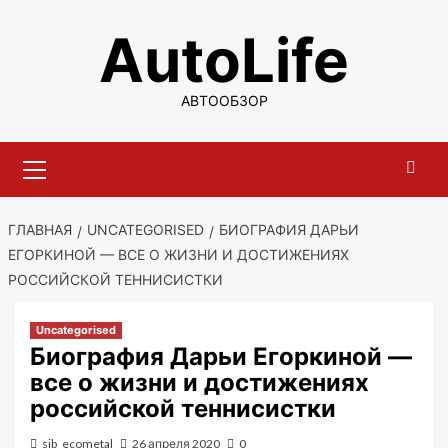
Перейти
AutoLife
к
содержимому
АВТООБЗОР
Основное
меню
ГЛАВНАЯ
UNCATEGORISED
БИОГРАФИЯ ДАРЬИ
ЕГОРКИНОЙ — ВСЕ О ЖИЗНИ И ДОСТИЖЕНИЯХ
РОССИЙСКОЙ ТЕННИСИСТКИ
Uncategorised
Биография Дарьи Егоркиной —
все о жизни и достижениях
российской теннисистки
sib_ecometal
26 апреля 2020
0