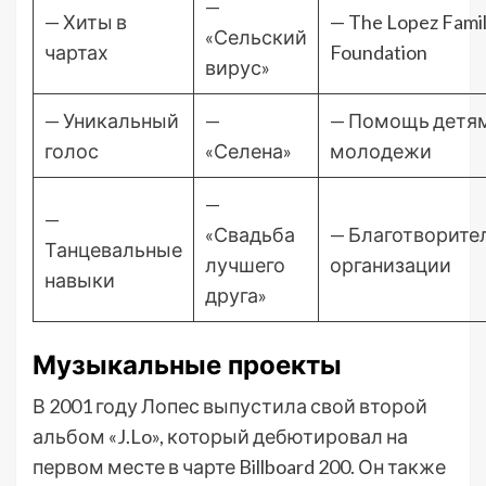
—
— Хиты в
— The Lopez Fami
«Сельский
чартах
Foundation
вирус»
— Уникальный
—
— Помощь детям
голос
«Селена»
молодежи
—
—
«Свадьба
— Благотворите
Танцевальные
лучшего
организации
навыки
друга»
Музыкальные проекты
В 2001 году Лопес выпустила свой второй
альбом «J.Lo», который дебютировал на
первом месте в чарте Billboard 200. Он также