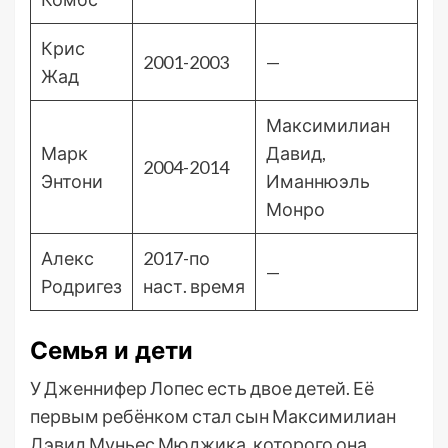
Крис
2001-2003
—
Жад
Максимилиан
Марк
Давид,
2004-2014
Энтони
Иманнюэль
Монро
Алекс
2017-по
—
Родригез
наст. время
Семья и дети
У Дженнифер Лопес есть двое детей. Её
первым ребёнком стал сын Максимилиан
Дэвид Муньес Мюджика, которого она