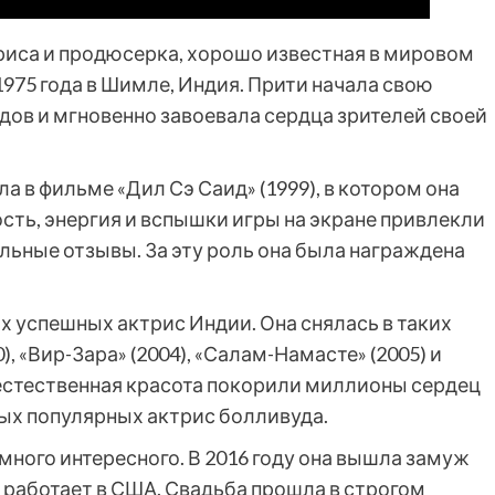
триса и продюсерка, хорошо известная в мировом
1975 года в Шимле, Индия. Прити начала свою
одов и мгновенно завоевала сердца зрителей своей
ла в фильме «Дил Сэ Саид» (1999), в котором она
ость, энергия и вспышки игры на экране привлекли
ьные отзывы. За эту роль она была награждена
х успешных актрис Индии. Она снялась в таких
, «Вир-Зара» (2004), «Салам-Намасте» (2005) и
 естественная красота покорили миллионы сердец
мых популярных актрис болливуда.
много интересного. В 2016 году она вышла замуж
 работает в США. Свадьба прошла в строгом