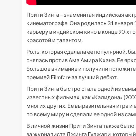
Прити Зинта – знаменитая индийская ак
кинематографе. Она родилась 31 января 
карьеру в индийском кино в конце 90-х г
красотой и талантом.
Роль, которая сделала ее популярной, бы
снялась против Ама Амира Кхана. Ее ярк
большое внимание и получили положител
премией Filmfare за лучший дебют.
Прити Зинта быстро стала одной из самы
известных фильмах, как «Калидона» (2000)
многих других. Ее выразительная игра и
по всему миру и сделали ее одной из са
В личной жизни Прити Зинта также было 
за журналиста Джинга Гуджари, который