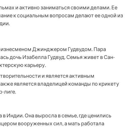
льмах и активно заниматься своими делами. Ее
мание к социальным вопросам делают ее одной из
дии.
 бизнесменом Джинджером Гудвудом. Пара
лась дочь Изабелла Гудвуд. Семья живет в Сан-
ктерскую карьеру.
отворительности и является активным
также является владелицей команды по крикету
-лиге.
а в Индии. Она выросла в семье, где ценились
ицером вооруженных сил, а мать работала