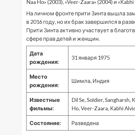
Naa Ho» (2003), «Veer-Zaara» (2004) и «Kabhi
На личном фронте прити Зинта вышла з
в 2016 году, но их брак завершился в ра
Прити Зинта активно участвует в благот
сфере прав детей и женщин.
Дата
31 января 1975
рождения:
Место
Шимла, Индия
рождения:
Известные
Dil Se, Soldier, Sangharsh,
фильмы:
Ho, Veer-Zaara, Kabhi Alv
Состояние:
Разведена