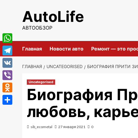
Перейти
AutoLife
к
содержимому
АВТООБЗОР
WhatsApp
Главная
Новости авто
Ремонт — это про
Telegram
ГЛАВНАЯ
UNCATEGORISED
БИОГРАФИЯ ПРИТИ ЗИ
VK
Uncategorised
Viber
Биография Пр
Odnoklassniki
любовь, карье
Отправить
sib_ecometal
27 января 2021
0