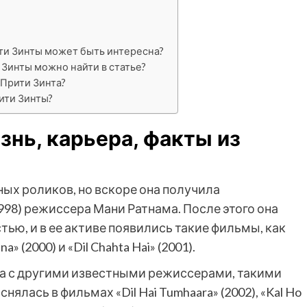
ти Зинты может быть интересна?
 Зинты можно найти в статье?
Прити Зинта?
ити Зинты?
знь, карьера, факты из
ых роликов, но вскоре она получила
1998) режиссера Мани Ратнама. После этого она
ью, и в ее активе появились такие фильмы, как
na» (2000) и «Dil Chahta Hai» (2001).
ла с другими известными режиссерами, такими
ялась в фильмах «Dil Hai Tumhaara» (2002), «Kal Ho