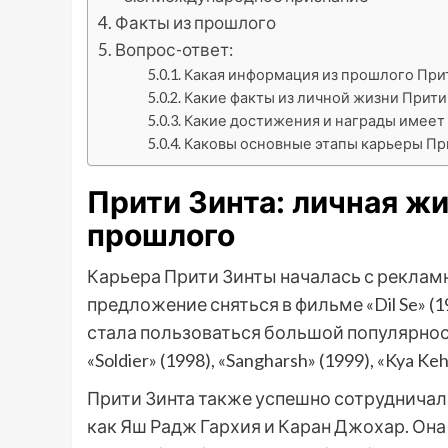
Факты из прошлого
Вопрос-ответ:
Какая информация из прошлого При
Какие факты из личной жизни Прити
Какие достижения и награды имеет 
Каковы основные этапы карьеры Пр
Прити Зинта: личная жи
прошлого
Карьера Прити Зинты началась с рекламн
предложение сняться в фильме «Dil Se» (
стала пользоваться большой популярност
«Soldier» (1998), «Sangharsh» (1999), «Kya Keh
Прити Зинта также успешно сотруднича
как Яш Радж Гархия и Каран Джохар. Она сн