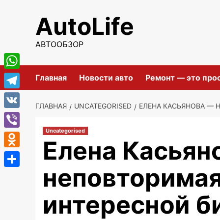
Перейти
AutoLife
к
содержимому
АВТООБЗОР
WhatsApp
Главная
Новости авто
Ремонт — это про
Telegram
ГЛАВНАЯ
UNCATEGORISED
ЕЛЕНА КАСЬЯНОВА — 
VK
Uncategorised
Viber
Елена Касьян
Odnoklassniki
неповторимая
Отправить
интересной б