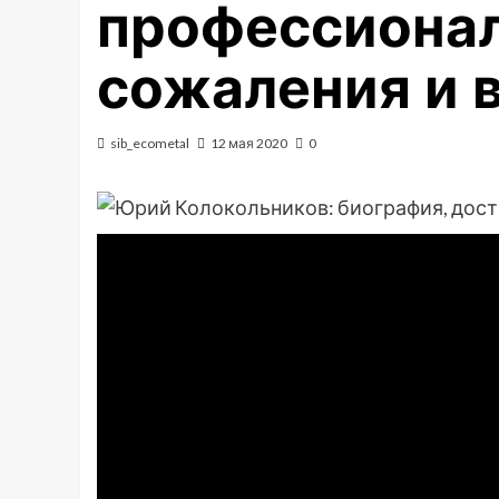
профессионал
сожаления и 
sib_ecometal
12 мая 2020
0