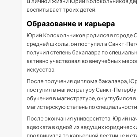
В личной жизни Юрий Колокольников дер
воспитывает троих детей.
Образование и карьера
Юрий Колокольников родился в городе Са
средней школы, он поступил в Санкт-Пе
получил степень бакалавра по специаль
активно участвовал во внеучебных меро
искусства.
После получения диплома бакалавра, Ю
поступил в магистратуру Санкт-Петербур
обучения в магистратуре, он углубился в
магистерскую степень по специальности
После окончания университета, Юрий на
адвоката в одной из ведущих юридическ
продвинулся по карьерной лестнице и ста