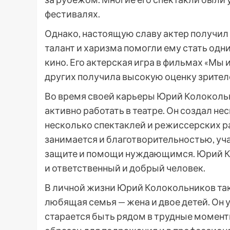
фестивалях.
Однако, настоящую славу актер получил
талант и харизма помогли ему стать од
кино. Его актерская игра в фильмах «Мы и
других получила высокую оценку зрителе
Во время своей карьеры Юрий Колокольн
активно работать в театре. Он создал н
несколько спектаклей и режиссерских р
занимается и благотворительностью, уч
защите и помощи нуждающимся. Юрий Ко
и ответственный и добрый человек.
В личной жизни Юрий Колокольников такж
любящая семья — жена и двое детей. Он у
старается быть рядом в трудные момен