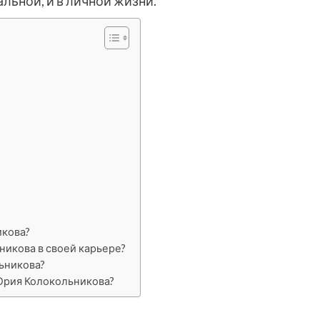
льной, и в личной жизни.
икова?
икова в своей карьере?
ьникова?
Юрия Колокольникова?