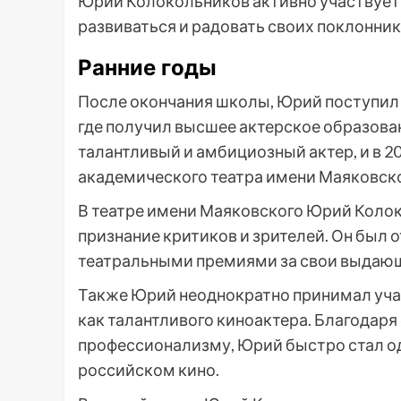
Юрий Колокольников активно участвует 
развиваться и радовать своих поклонни
Ранние годы
После окончания школы, Юрий поступил 
где получил высшее актерское образован
талантливый и амбициозный актер, и в 2
академического театра имени Маяковско
В театре имени Маяковского Юрий Коло
признание критиков и зрителей. Он был
театральными премиями за свои выдающ
Также Юрий неоднократно принимал учас
как талантливого киноактера. Благодар
профессионализму, Юрий быстро стал о
российском кино.