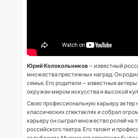
Юрий Колокольников
— известный росси
множества престижных наград. Он родилс
семье. Его родители — известные актеры 
окружен миром искусства и высокой ку
Свою профессиональную карьеру актер на
классических спектаклях и собрал огро
карьеру он сыграл множество ролей на 
российского театра. Его талант и профес
за рубежом. Многие его спектакли был