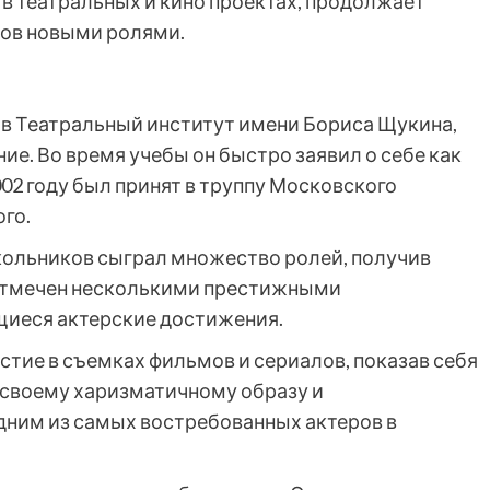
в театральных и кино проектах, продолжает
ков новыми ролями.
в Театральный институт имени Бориса Щукина,
ие. Во время учебы он быстро заявил о себе как
002 году был принят в труппу Московского
го.
кольников сыграл множество ролей, получив
 отмечен несколькими престижными
иеся актерские достижения.
тие в съемках фильмов и сериалов, показав себя
я своему харизматичному образу и
дним из самых востребованных актеров в