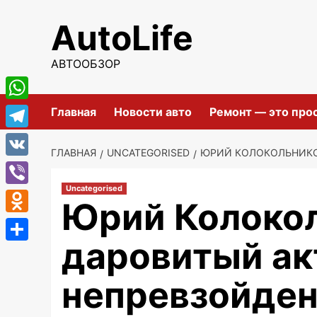
Перейти
AutoLife
к
содержимому
АВТООБЗОР
WhatsApp
Главная
Новости авто
Ремонт — это про
Telegram
ГЛАВНАЯ
UNCATEGORISED
ЮРИЙ КОЛОКОЛЬНИКО
VK
Uncategorised
Viber
Юрий Колоко
Odnoklassniki
даровитый ак
Отправить
непревзойде