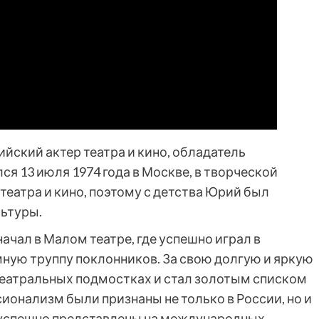
йский актер театра и кино, обладатель
я 13 июля 1974 года в Москве, в творческой
театра и кино, поэтому с детства Юрий был
льтуры.
чал в Малом театре, где успешно играл в
мную труппу поклонников. За свою долгую и яркую
театральных подмостках и стал золотым списком
сионализм были признаны не только в России, но и
и успешно представлены на международных