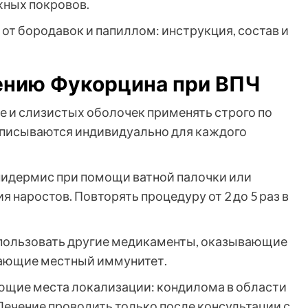
ных покровов.
ению Фукорцина при ВПЧ
е и слизистых оболочек применять строго по
описываются индивидуально для каждого
пидермис при помощи ватной палочки или
 наростов. Повторять процедуру от 2 до 5 раз в
пользовать другие медикаменты, оказывающие
шающие местный иммунитет.
ющие места локализации: кондилома в области
а. Лечение проводить только после консультации с