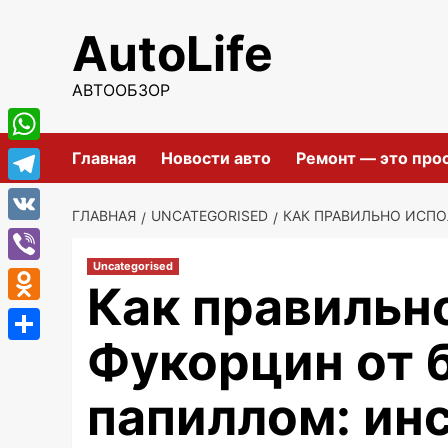
Перейти
AutoLife
к
содержимому
АВТООБЗОР
WhatsApp
Главная
Новости авто
Ремонт — это про
Telegram
ГЛАВНАЯ
UNCATEGORISED
КАК ПРАВИЛЬНО ИСПО
VK
Uncategorised
Viber
Как правильн
Odnoklassniki
Фукорцин от 
Отправить
папиллом: инс