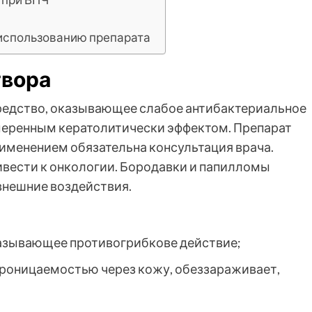
 использованию препарата
твора
средство, оказывающее слабое антибактериальное
меренным кератолитически эффектом. Препарат
применением обязательна консультация врача.
вести к онкологии. Бородавки и папилломы
внешние воздействия.
казывающее противогрибкове действие;
проницаемостью через кожу, обеззараживает,