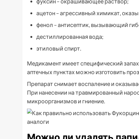
фуксин – окрашивающее раствор;
ацетон – агрессивный химикат, оказ
фенол – антисептик, вызывающий гиб
дестиллированная вода;
этиловый спирт.
Медикамент имеет специфический запах. 
аптечных пунктах можно изготовить проз
Препарат снимает воспаление и оказыв
При нанесении на травмированный наро
микроорганизмов и гниение.
Можно ли удалять пап