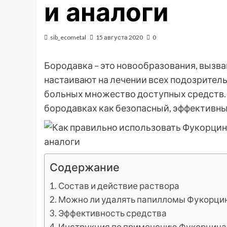
и аналоги
sib_ecometal
15 августа 2020
0
Бородавка – это новообразования, выз
настаивают на лечении всех подозрител
больных множество доступных средств.
бородавках как безопасный, эффективны
Содержание
Состав и действие раствора
Можно ли удалять папилломы Фукорци
Эффективность средства
Инструкция по применению Фукорцина