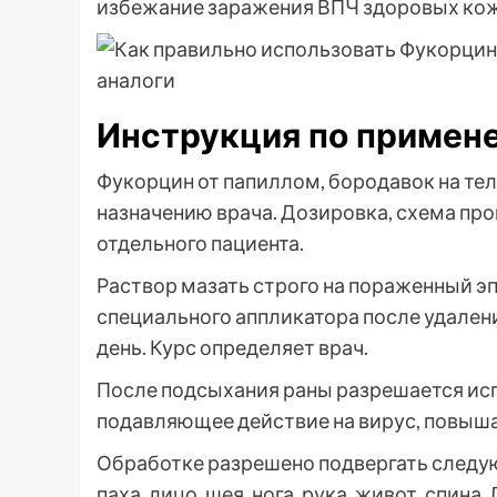
избежание заражения ВПЧ здоровых кож
Инструкция по примен
Фукорцин от папиллом, бородавок на тел
назначению врача. Дозировка, схема пр
отдельного пациента.
Раствор мазать строго на пораженный э
специального аппликатора после удаления
день. Курс определяет врач.
После подсыхания раны разрешается ис
подавляющее действие на вирус, повы
Обработке разрешено подвергать следу
паха, лицо, шея, нога, рука, живот, спин