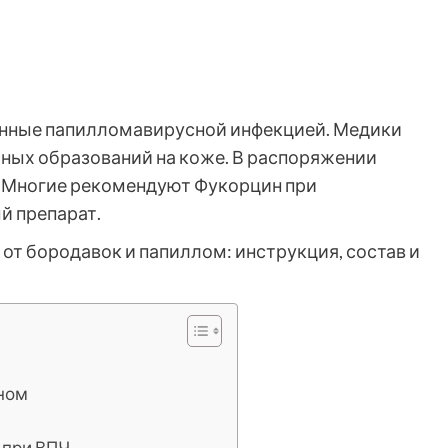
ванные папилломавирусной инфекцией. Медики
ьных образований на коже. В распоряжении
 Многие рекомендуют Фукорцин при
й препарат.
ном
 при ВПЧ