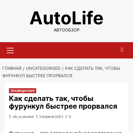
Перейти
AutoLife
к
содержимому
АВТООБЗОР
Основное
меню
ГЛАВНАЯ
UNCATEGORISED
КАК СДЕЛАТЬ ТАК, ЧТОБЫ
ФУРУНКУЛ БЫСТРЕЕ ПРОРВАЛСЯ
Uncategorised
Как сделать так, чтобы
фурункул быстрее прорвался
sib_ecometal
3 апреля 2021
0