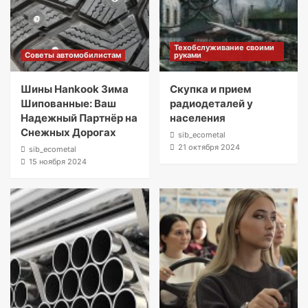
Техобслуживание своими
Советы автомобилистам
руками
Шины Hankook Зима
Скупка и прием
Шипованные: Ваш
радиодеталей у
Надежный Партнёр на
населения
Снежных Дорогах
sib_ecometal
21 октября 2024
sib_ecometal
15 ноября 2024