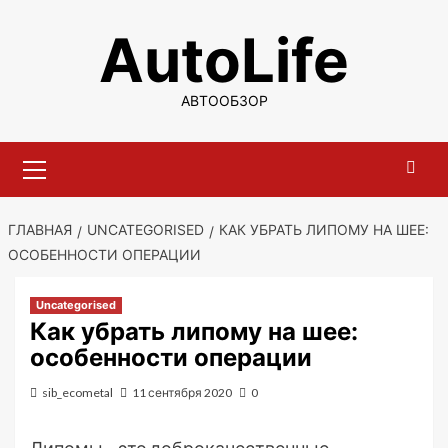
Перейти
AutoLife
к
содержимому
АВТООБЗОР
Основное
меню
ГЛАВНАЯ
UNCATEGORISED
КАК УБРАТЬ ЛИПОМУ НА ШЕЕ:
ОСОБЕННОСТИ ОПЕРАЦИИ
Uncategorised
Как убрать липому на шее:
особенности операции
sib_ecometal
11 сентября 2020
0