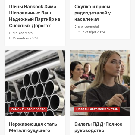
Шины Hankook Зима
Скупка и прием
Шипованные: Ваш
радиодеталей у
Надежный Партнёр на
населения
Снежных Дорогах
sib_ecometal
21 октября 2024
sib_ecometal
15 ноября 2024
Ремонт - это просто
Советы автомобилистам
Нержавеющая сталь:
Билеты ПДД: Полное
Металл будущего
руководство