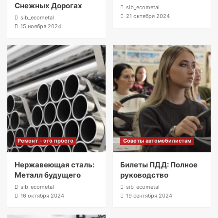
Снежных Дорогах
sib_ecometal
21 октября 2024
sib_ecometal
15 ноября 2024
Ремонт - это просто
Советы автомобилистам
Нержавеющая сталь:
Билеты ПДД: Полное
Металл будущего
руководство
sib_ecometal
sib_ecometal
16 октября 2024
19 сентября 2024