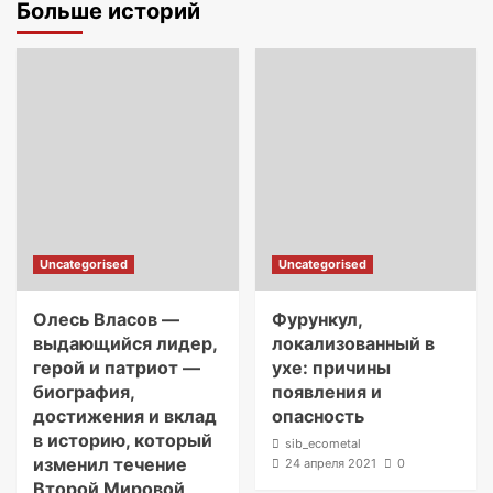
Больше историй
Uncategorised
Uncategorised
Олесь Власов —
Фурункул,
выдающийся лидер,
локализованный в
герой и патриот —
ухе: причины
биография,
появления и
достижения и вклад
опасность
в историю, который
sib_ecometal
изменил течение
24 апреля 2021
0
Второй Мировой