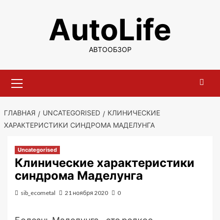
Перейти
AutoLife
к
содержимому
АВТООБЗОР
Основное
меню
ГЛАВНАЯ
UNCATEGORISED
КЛИНИЧЕСКИЕ
ХАРАКТЕРИСТИКИ СИНДРОМА МАДЕЛУНГА
Uncategorised
Клинические характеристики
синдрома Маделунга
sib_ecometal
21 ноября 2020
0