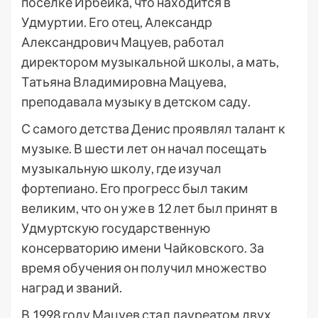
поселке Ирбейка, что находится в
Удмуртии. Его отец, Александр
Александрович Мацуев, работал
директором музыкальной школы, а мать,
Татьяна Владимировна Мацуева,
преподавала музыку в детском саду.
С самого детства Денис проявлял талант к
музыке. В шести лет он начал посещать
музыкальную школу, где изучал
фортепиано. Его прогресс был таким
великим, что он уже в 12 лет был принят в
Удмуртскую государственную
консерваторию имени Чайковского. За
время обучения он получил множество
наград и званий.
В 1998 году Мацуев стал лауреатом двух