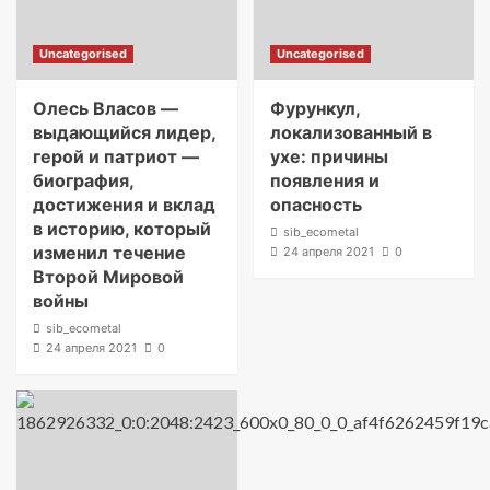
Uncategorised
Uncategorised
Олесь Власов —
Фурункул,
выдающийся лидер,
локализованный в
герой и патриот —
ухе: причины
биография,
появления и
достижения и вклад
опасность
в историю, который
sib_ecometal
изменил течение
24 апреля 2021
0
Второй Мировой
войны
sib_ecometal
24 апреля 2021
0