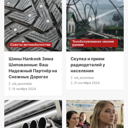
Техобслуживание своими
Советы автомобилистам
руками
Шины Hankook Зима
Скупка и прием
Шипованные: Ваш
радиодеталей у
Надежный Партнёр на
населения
Снежных Дорогах
sib_ecometal
21 октября 2024
sib_ecometal
15 ноября 2024