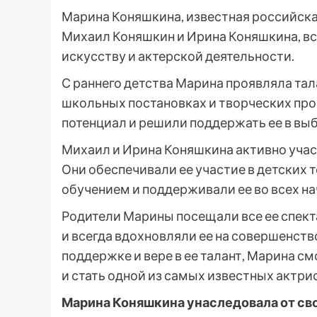
Марина Коняшкина, известная российская 
Михаил Коняшкин и Ирина Коняшкина, вс
искусству и актерской деятельности.
С раннего детства Марина проявляла тала
школьных постановках и творческих прое
потенциал и решили поддержать ее в вы
Михаил и Ирина Коняшкина активно учас
Они обеспечивали ее участие в детских 
обучением и поддерживали ее во всех на
Родители Марины посещали все ее спект
и всегда вдохновляли ее на совершенств
поддержке и вере в ее талант, Марина с
и стать одной из самых известных актри
Марина Коняшкина унаследовала от сво