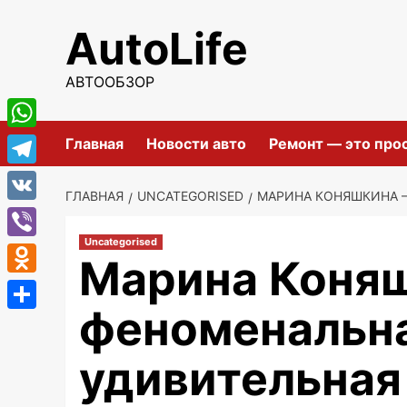
Перейти
AutoLife
к
содержимому
АВТООБЗОР
WhatsApp
Главная
Новости авто
Ремонт — это про
Telegram
ГЛАВНАЯ
UNCATEGORISED
МАРИНА КОНЯШКИНА —
VK
Uncategorised
Viber
Марина Коня
Odnoklassniki
феноменальна
Отправить
удивительная