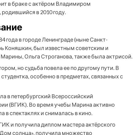
ит в браке с актёром Владимиром
 родившийся в 2010 году.
вание
4 года в городе Ленинграде (ныне Санкт-
орь Коняшкин, был известным советским и
 Марины, Ольга Строганова, также была актрисой.
ором, но судьба повела ее по другому пути. В
 студентка, особенно в предметах, связанных с
ла в петербургский Всероссийский
ии (ВГИК). Во время учебы Марина активно
а в спектаклях и снималась в кино.
ВГИК и получила диплом мастера актёрского
 «Дом солнца», получила множество