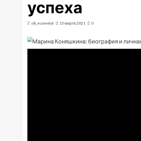
успеха
sib_ecometal
15 марта 2021
0