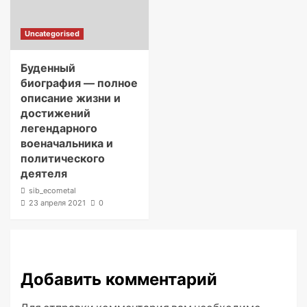
Uncategorised
Буденный
биография — полное
описание жизни и
достижений
легендарного
военачальника и
политического
деятеля
sib_ecometal
23 апреля 2021
0
Добавить комментарий