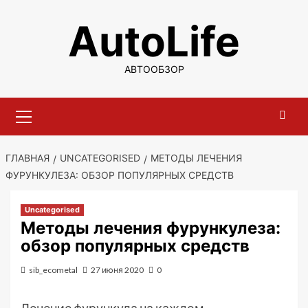
Перейти
AutoLife
к
содержимому
АВТООБЗОР
Основное
меню
ГЛАВНАЯ
UNCATEGORISED
МЕТОДЫ ЛЕЧЕНИЯ
ФУРУНКУЛЕЗА: ОБЗОР ПОПУЛЯРНЫХ СРЕДСТВ
Uncategorised
Методы лечения фурункулеза:
обзор популярных средств
sib_ecometal
27 июня 2020
0