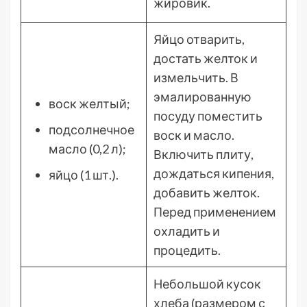
жировик.
Яйцо отварить,
достать желток и
измельчить. В
эмалированную
воск желтый;
посуду поместить
подсолнечное
воск и масло.
масло (0,2 л);
Включить плиту,
дождаться кипения,
яйцо (1 шт.).
добавить желток.
Перед применением
охладить и
процедить.
Небольшой кусок
хлеба (размером с