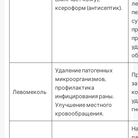
ле
ксероформ (антисептик).
пе
су
п
пр
уд
об
Удаление патогенных
П
микроорганизмов,
з
профилактика
Левомеколь
ко
инфицирования раны.
уд
Улучшение местного
гн
кровообращения.
На
ра