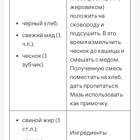
жировиком)
положить на
черный хлеб;
сковороду и
подсушить. В это
свежий мед (1
время измельчить
ч.л.);
чеснок до кашицы и
чеснок (1
смешать с медом.
зубчик).
Полученную смесь
поместить на хлеб,
дать пропитаться.
Мазь использовать
как примочку.
свиной жир (1
ст.л.);
Ингредиенты