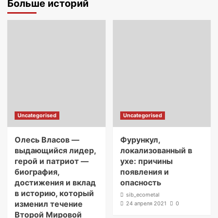
Больше историй
Uncategorised
Uncategorised
Олесь Власов —
Фурункул,
выдающийся лидер,
локализованный в
герой и патриот —
ухе: причины
биография,
появления и
достижения и вклад
опасность
в историю, который
sib_ecometal
изменил течение
24 апреля 2021
0
Второй Мировой