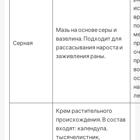
ис
в
по
Мазь на основе серы и
ме
вазелина. Подходит для
Серная
пр
рассасывания нароста и
о
заживления раны.
пр
во
ос
на
ле
Крем растительного
происхождения. В состав
входят: календула,
тысячелистник,