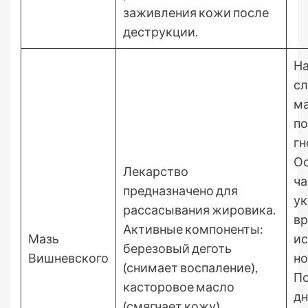
заживления кожи после
деструкции.
На
с
м
по
гн
Ос
Лекарство
ча
предназначено для
ук
рассасывания жировика.
в
Активные компоненты:
Мазь
и
березовый деготь
Вишневского
но
(снимает воспаление),
По
касторовое масло
дн
(смягчает кожу),