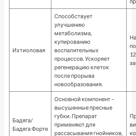
п
Способствует
улучшению
метаболизма,
На
купированию
по
Ихтиоловая
воспалительных
12
процессов. Ускоряет
за
регенерацию клеток
после прорыва
новообразования.
Основной компонент –
высушенные пресные
губки. Препарат
Пр
Бадяга/
применяют для
ви
Бадяга Форте
рассасывания гнойников,
ко