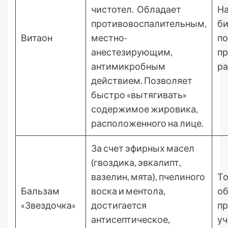
чистотел. Обладает
На
противовоспалительным,
би
Витаон
местно-
по
анестезирующим,
пр
антимикробным
ра
действием. Позволяет
быстро «вытягивать»
содержимое жировика,
расположенного на лице.
За счет эфирных масел
(гвоздика, эвкалипт,
вазелин, мята), пчелиного
То
Бальзам
воска и ментола,
об
«Звездочка»
достигается
п
антисептическое,
уч