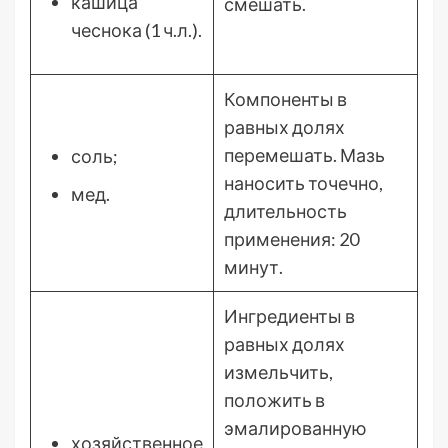
кашица
смешать.
чеснока (1 ч.л.).
Компоненты в
равных долях
перемешать. Мазь
соль;
наносить точечно,
мед.
длительность
применения: 20
минут.
Ингредиенты в
равных долях
измельчить,
положить в
эмалированную
хозяйственное