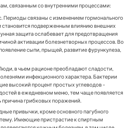
нам, связанным со внутренними процессами:
с. Периоды связаны с изменением гормонального
зм становится подверженным влиянию внешних
мунная защита ослабевает для предотвращения
ричиной активации болезнетворных процессов. Во
оявление сыпи, прыщей, развитие фурункулеза,
Люди, в чьем рационе преобладают сладости,
болезнями инфекционного характера. Бактерии
ие высокий процент простых углеводов –
адостей в ежедневном меню, тем чаще появляется
ь причина грибковых поражений.
едные привычки, кроме основного пагубного
стему. Имеющие пристрастие к спиртным
 подвергаются кожным болезням, в том числе