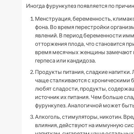
Иногда фурункулез появляется по причи
Менструация, беременность, климак
фона. Во время перестройки органи
явлений. В период беременности им
отторжения плода, что становится п
время месячных женщины замечают п
герпеса или кандидоза.
Продукты питания, сладкие напитки. 
чаще сталкиваются с хроническими 
любят сладости, продукты, содержащ
источник их питания. Чем больше сл
фурункулез. Аналогичной может быт
Алкоголь, стимуляторы, никотин. Вр
влияния, действуют на иммунную си
напиткам, сигаретам чаще остальных