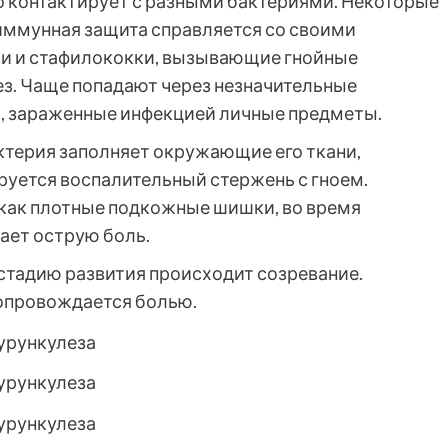
 контактирует с разными бактериями. Некоторые
 иммунная защита справляется со своими
ки и стафилококки, вызывающие гнойные
ез. Чаще попадают через незначительные
х, зараженные инфекцией личные предметы.
ктерия заполняет окружающие его ткани,
уется воспалительный стержень с гноем.
 как плотные подкожные шишки, во время
ает острую боль.
стадию развития происходит созревание.
опровождается болью.