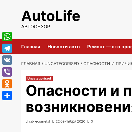
Перейти
AutoLife
к
содержимому
АВТООБЗОР
WhatsApp
Главная
Новости авто
Ремонт — это про
Telegram
ГЛАВНАЯ
UNCATEGORISED
ОПАСНОСТИ И ПРИЧИ
VK
Uncategorised
Viber
Опасности и 
Odnoklassniki
возникновени
Отправить
sib_ecometal
22 сентября 2020
0