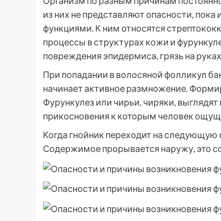
Организм по разным причинам постоянно
из них не представляют опасности, пока
функциями. К ним относятся стрептокок
процессы в структурах кожи и фурункул
повреждения эпидермиса, грязь на рука
При попадании в волосяной фолликул ба
начинает активное размножение. Формир
Фурункулез или чирьи, чиряки, выглядят
прикосновения к которым человек ощущ
Когда гнойник переходит на следующую 
Содержимое прорывается наружу, это с