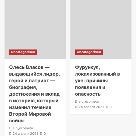
Uncategorised
Uncategorised
Олесь Власов —
Фурункул,
выдающийся лидер,
локализованный в
герой и патриот —
ухе: причины
биография,
появления и
достижения и вклад
опасность
в историю, который
sib_ecometal
изменил течение
24 апреля 2021
0
Второй Мировой
войны
sib_ecometal
24 апреля 2021
0