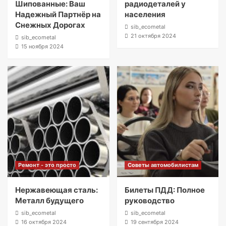
Шипованные: Ваш
радиодеталей у
Надежный Партнёр на
населения
Снежных Дорогах
sib_ecometal
21 октября 2024
sib_ecometal
15 ноября 2024
Ремонт - это просто
Советы автомобилистам
Нержавеющая сталь:
Билеты ПДД: Полное
Металл будущего
руководство
sib_ecometal
sib_ecometal
16 октября 2024
19 сентября 2024