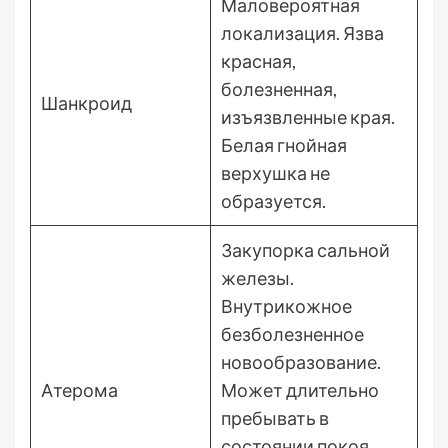
Маловероятная
локализация. Язва
красная,
болезненная,
Шанкроид
изъязвленные края.
Белая гнойная
верхушка не
образуется.
Закупорка сальной
железы.
Внутрикожное
безболезненное
новообразование.
Атерома
Может длительно
пребывать в
состоянии покоя.